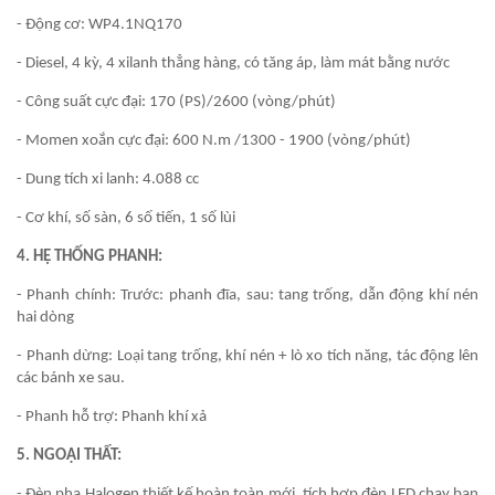
- Động cơ: WP4.1NQ170
- Diesel, 4 kỳ, 4 xilanh thẳng hàng, có tăng áp, làm mát bằng nước
- Công suất cực đại: 170 (PS)/2600 (vòng/phút)
- Momen xoắn cực đại: 600 N.m /1300 - 1900 (vòng/phút)
- Dung tích xi lanh: 4.088 cc
- Cơ khí, số sàn, 6 số tiến, 1 số lùi
4. HỆ THỐNG PHANH:
- Phanh chính: Trước: phanh đĩa, sau: tang trống, dẫn động khí nén
hai dòng
- Phanh dừng: Loại tang trống, khí nén + lò xo tích năng, tác động lên
các bánh xe sau.
- Phanh hỗ trợ: Phanh khí xả
5. NGOẠI THẤT:
- Đèn pha Halogen thiết kế hoàn toàn mới, tích hợp đèn LED chạy ban