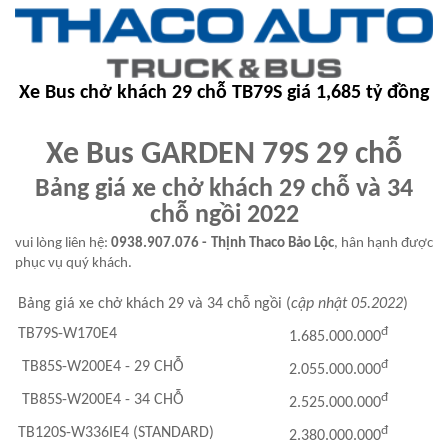
Xe Bus chở khách 29 chỗ TB79S giá 1,685 tỷ đồng
Xe Bus GARDEN 79S 29 chỗ
Bảng giá xe chở khách 29 chỗ và 34
chỗ ngồi 2022
vui lòng liên hệ:
0938.907.076 - Thịnh Thaco Bảo Lộc
, hân hạnh được
phục vụ quý khách.
Bảng giá xe chở khách 29 và 34 chỗ ngồi (
cập nhật 05.2022
)
đ
TB79S-W170E4
1.685.000.000
đ
TB85S-W200E4 - 29 CHỖ
2.055.000.000
đ
TB85S-W200E4 - 34 CHỖ
2.525.000.000
đ
TB120S-W336IE4 (STANDARD)
2.380.000.000