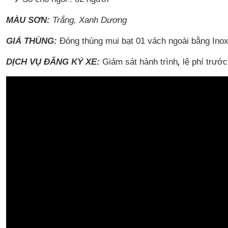
MÀU SƠN:
Trắng, Xanh Dương
GIÁ THÙNG:
Đóng thùng mui bạt 01 vách ngoài bằng Inox
DỊCH VỤ ĐĂNG KÝ XE:
Giám sát hành trình
,
lệ phí trướ