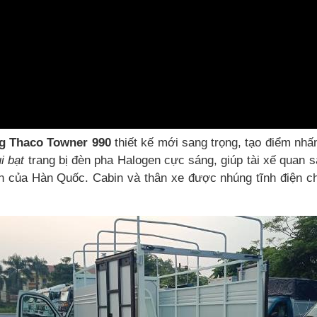
 kg Thaco Towner 990
thiết kế mới sang trọng, tạo điểm nh
i bạt
trang bị đèn pha Halogen cực sáng, giúp tài xế quan s
ến của Hàn Quốc. Cabin và thân xe được nhúng tĩnh điện 