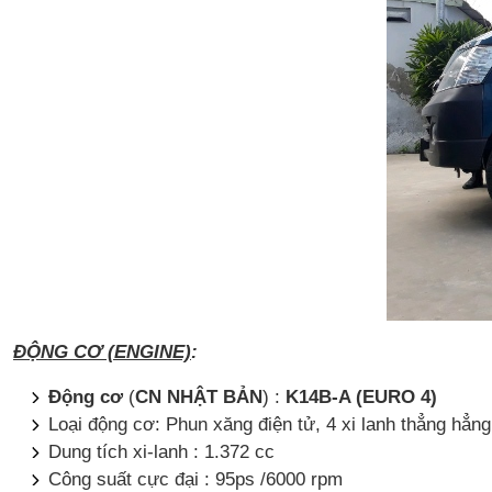
ĐỘNG CƠ (ENGINE)
:
Động cơ
(
CN
NHẬT BẢN
) :
K14B-A (EURO 4)
Loại động cơ: Phun xăng điện tử, 4 xi lanh thẳng hẳn
Dung tích xi-lanh : 1.372 cc
Công suất cực đại : 95ps /6000 rpm