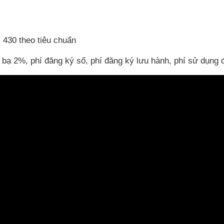
 430 theo tiêu chuẩn
c bạ 2%, phí đăng ký số, phí đăng ký lưu hành, phí sử dụn