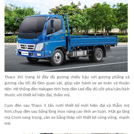
Thaco 3t5 trang bị đầy đủ gương chiếu hậu với gương phẳng và
gương cầu tối đa tầm quan sát, giúp vận hành xe an toàn và thuận
tiện. Hệ thống đèn Halogen tích hợp đèn Led đầy đủ cốt-pha/cản/kích
thước với thiết kế hiện đại, thẩm mỹ.
Cụm đèn sau Thaco 3 tấn rưỡi thiết kế mới hiện đại và thẫm mỹ
hơn,chụp đèn sau bằng lồng inox nâng cao tính an toàn. Mặt ga lăng
mạ Crom sang trọng, cản xe bằng thép với thiết kế cứng vững, mạnh
mẽ.