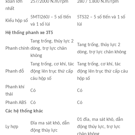
xoắn lớn
257/2000 N.m/rpm
280 / 1.800 N.m/rpm
nhất
5MTI260J – 5 số tiến
5TS32 – 5 số tiến và 1 số
Kiểu hộp số
và 1 số lùi
lùi
Hệ thống phanh xe 3T5
Tang trống, thủy lực 2
Tang trống, thủy lực 2
Phanh chính
dòng, trợ lực chân
dòng, trợ lực chân không
không
Tang trống, cơ khí, tác
Tang trống, cơ khí, tác
Phanh đỗ
động lên trục thứ cấp
động lên trục thứ cấp cảu
cảu hộp số
hộp số
Phanh khí
Có
Có
thải
Phanh ABS
Có
Có
Các hệ thống khác
01 đĩa, ma sát khô, dẫn
Đĩa ma sát khô, dẫn
Ly hợp
động thủy lực, trợ lực
động thủy lực
chân không