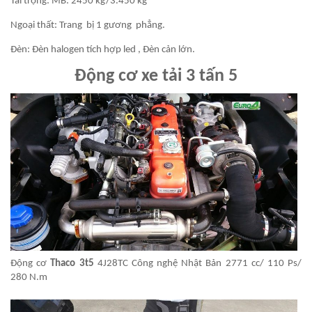
Tải trọng: MB: 2450 kg/3.450 kg
Ngoại thất: Trang bị 1 gương phẳng.
Đèn: Đèn halogen tích hợp led , Đèn cản lớn.
Động cơ xe tải 3 tấn 5
Động cơ
Thaco 3t5
4J28TC Công nghệ Nhật Bản 2771 cc/ 110 Ps/
280 N.m