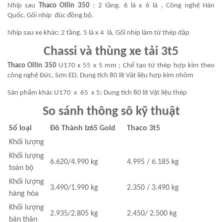
Nhíp sau
Thaco Ollin 350
: 2 tầng. 6 lá x 6 lá , Công nghệ Hàn
Quốc. Gối nhíp đúc đồng bộ.
Nhíp sau xe khác: 2 tầng. 5 lá x 4 lá, Gối nhíp làm từ thép dập
Chassi và thùng xe tải 3t5
Thaco Ollin 350
U170 x 55 x 5 mm ; Chế tạo từ thép hợp kim theo
công nghệ Đức, Sơn ED. Dung tích 80 lít Vật liệu hợp kim nhôm
Sản phẩm khác U170 x 65 x 5; Dung tích 80 lít Vật liệu thép
So sánh thông sô kỹ thuật
Số loại
Đô Thành Iz65 Gold
Thaco 3t5
Khối lượng
Khối lượng
6.620/4.990 kg
4.995 / 6.185 kg
toàn bộ
Khối lượng
3.490/1.990 kg
2.350 / 3.490 kg
hàng hóa
Khối lượng
2.935/2.805 kg
2.450/ 2.500 kg
bản thân