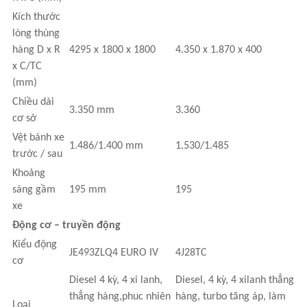
Kích thước
lòng thùng
hàng D x R
4295 x 1800 x 1800
4.350 x 1.870 x 400
x C/TC
(mm)
Chiều dài
3.350 mm
3.360
cơ sở
Vệt bánh xe
1.486/1.400 mm
1.530/1.485
trước / sau
Khoảng
sáng gầm
195 mm
195
xe
Động cơ – truyền động
Kiểu động
JE493ZLQ4 EURO IV
4J28TC
cơ
Diesel 4 kỳ, 4 xi lanh,
Diesel, 4 kỳ, 4 xilanh thẳng
thẳng hàng,phuc nhiên
hàng, turbo tăng áp, làm
Loại