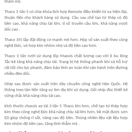
thẩm mỹ.
Thaco 3 tấn 5 có chìa khóa tích hợp Remote điều khiển từ xa hiện đại,
thuận tiện cho khách hàng sử dụng. Cầu sau chế tạo từ thép có độ
bền cao, khả năng chịu tải lớn, tỉ số truyền cầu lớn, khả năng vượt
dốc cao .
Thaco 3t5 lắp đặt động cơ mạnh mẽ hơn. Hộp số sản xuất theo công
nghệ Đức, vỏ hợp kim nhôm nhẹ và độ bền cao hơn.
Thaco 3 tấn rưỡi sử dụng lốp Maxxis chất lượng cao với 6 bu lông
Tắc-kê tăng khả năng chịu tải. Trang bị hệ thống phanh khí xả hỗ trợ
rất tốt cho lực phanh, đảm bảo tính an toàn khi vận hành trên đường
nhiều đèo dốc.
Nhíp sau được sản xuất trên dây chuyền công nghệ Hàn Quốc. Hệ
thống treo tân tiến tăng sự êm dịu khi sử dụng. Gối nhíp đúc thiết kế
vững chắc khả năng chịu tải cao.
Kích thước chassis xe tải 3 tấn 5 Thaco lớn hơn, chế tạo từ thép hợp
kim theo công nghệ Đức khả năng chịu tải lớn hơn, bề mặt được sơn
ED giúp chống rỉ sắt, nâng cao độ bền. Thùng nhiên liệu vật liệu hợp
kim nhôm độ bền cao, tăng tính thẫm mỹ .