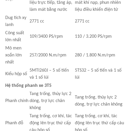
liệu trực tiếp, tăng áp,
mát khí nạp, phun nhiên
làm mát bằng nước
liệu điều khiển điện tử
Dug tích xy
2771 cc
2771 cc
lanh
Công suất
109/3400 PS/rpm
110 / 3.200 PS/rpm
lớn nhất
Mô men
xoắn lớn
257/2000 N.m/rpm
280 / 1.800 N.m/rpm
nhất
5MTI260J – 5 số tiến
5TS32 – 5 số tiến và 1 số
Kiểu hộp số
và 1 số lùi
lùi
Hệ thống phanh xe 3T5
Tang trống, thủy lực 2
Tang trống, thủy lực 2
Phanh chính
dòng, trợ lực chân
dòng, trợ lực chân không
không
Tang trống, cơ khí, tác
Tang trống, cơ khí, tác
Phanh đỗ
động lên trục thứ cấp
động lên trục thứ cấp cảu
cảu hộp số
hộp số