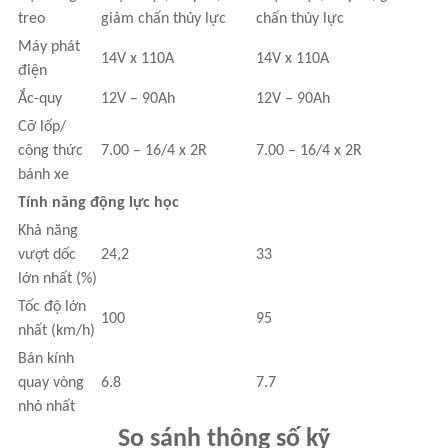
treo
giảm chấn thủy lực
chấn thủy lực
Máy phát
14V x 110A
14V x 110A
điện
Ắc-quy
12V – 90Ah
12V – 90Ah
Cỡ lốp/
công thức
7.00 – 16/4 x 2R
7.00 – 16/4 x 2R
bánh xe
Tính năng động lực học
Khả năng
vượt dốc
24,2
33
lớn nhất (%)
Tốc độ lớn
100
95
nhất (km/h)
Bán kính
quay vòng
6.8
7.7
nhỏ nhất
So sánh thông số kỹ