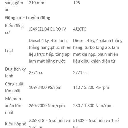
sáng gầm
210 mm
195
xe
Động cơ – truyền động
Kiểu động
JE493ZLQ4 EURO IV
4J28TC
cơ
Diesel 4 kỳ, 4 xi lanh,
Diesel, 4 kỳ, 4 xilanh thẳng
thẳng hàng,phuc nhiên
hàng, turbo tăng áp, làm
Loại
liệu trực tiếp, tăng áp,
mát khí nạp, phun nhiên
làm mát bằng nước
liệu điều khiển điện tử
Dug tích xy
2771 cc
2771 cc
lanh
Công suất
109/3400 PS/rpm
110 / 3.200 PS/rpm
lớn nhất
Mô men
xoắn lớn
260/2000 N.m/rpm
280 / 1.800 N.m/rpm
nhất
JC528T8 – 5 số tiến và
5TS32 – 5 số tiến và 1 số
Kiểu hộp số
1 số lùi
lùi