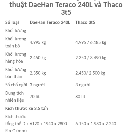
thuật
DaeHan Teraco 240L và
Thaco
3t5
Số loại
DaeHan Teraco 240L
Thaco 3t5
Khối lượng
Khối lượng
4.995 kg
4.995 / 6.185 kg
toàn bộ
Khối lượng
2.450 kg
2.350 / 3.490 kg
hàng hóa
Khối lượng
2.350 kg
2.450/ 2.500 kg
bản thân
Số chổ ngồi
3 người
3 người
Dung tích
70 lít
80 lít
nhiên liệu
Kích thước xe 3.5 tấn
Kích thước
tổng thể D x
6120 x 1940 x 2800
6.150 x 1.980 x 2.240
R x C (mm)