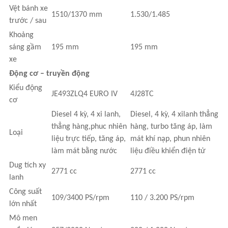
Vệt bánh xe
1510/1370 mm
1.530/1.485
trước / sau
Khoảng
sáng gầm
195 mm
195 mm
xe
Động cơ – truyền động
Kiểu động
JE493ZLQ4 EURO IV
4J28TC
cơ
Diesel 4 kỳ, 4 xi lanh,
Diesel, 4 kỳ, 4 xilanh thẳng
thẳng hàng,phuc nhiên
hàng, turbo tăng áp, làm
Loại
liệu trực tiếp, tăng áp,
mát khí nạp, phun nhiên
làm mát bằng nước
liệu điều khiển điện tử
Dug tích xy
2771 cc
2771 cc
lanh
Công suất
109/3400 PS/rpm
110 / 3.200 PS/rpm
lớn nhất
Mô men