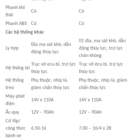
Phanh khí
Có
Có
thải
Phanh ABS
Có
Có
Các hệ thống khác
01 đĩa, ma sát khô, dẫn
Đĩa ma sát khô, dẫn
Ly hợp
động thủy lực, trợ lực
động thủy lực
chân không
Trục vít ecu-bi, trợ lực
Trục vít êcu bi, trợ lực
Hệ thống lái
thủy lực
thủy lực
Hệ thống
Phụ thuộc, nhíp lá,
Phụ thuộc, nhíp lá, giảm
treo
giảm chấn thủy lực
chấn thủy lực
Máy phát
14V x 110A
14V x 110A
điện
Ắc-quy
12V – 90Ah
12V – 90Ah
Cỡ lốp/
công thức
6.50-16
7.00 – 16/4 x 2R
bánh xe