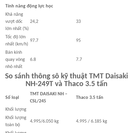
Tính năng động lực học
Khả năng
vượt dốc
24,2
33
lớn nhất (%)
Tốc độ lớn
97.7
95
nhất (km/h)
Bán kính
quay vòng
6.8
7.7
nhỏ nhất
So sánh thông sô kỹ thuật
TMT Daisaki
NH-249T và Thaco 3.5 tấn
TMT DAISAKI NH –
Số loại
Thaco 3.5 tấn
CSL/245
Khối lượng
Khối lượng
4.995/6.050 kg
4.995 / 6.185 kg
toàn bộ