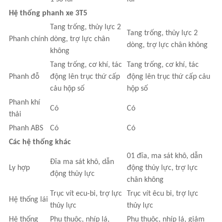
Hệ thống phanh xe 3T5
Tang trống, thủy lực 2
Tang trống, thủy lực 2
Phanh chính
dòng, trợ lực chân
dòng, trợ lực chân không
không
Tang trống, cơ khí, tác
Tang trống, cơ khí, tác
Phanh đỗ
động lên trục thứ cấp
động lên trục thứ cấp cảu
cảu hộp số
hộp số
Phanh khí
Có
Có
thải
Phanh ABS
Có
Có
Các hệ thống khác
01 đĩa, ma sát khô, dẫn
Đĩa ma sát khô, dẫn
Ly hợp
động thủy lực, trợ lực
động thủy lực
chân không
Trục vít ecu-bi, trợ lực
Trục vít êcu bi, trợ lực
Hệ thống lái
thủy lực
thủy lực
Hệ thống
Phụ thuộc, nhíp lá,
Phụ thuộc, nhíp lá, giảm