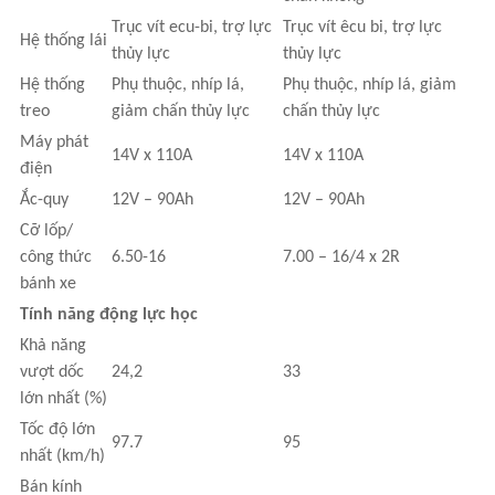
Trục vít ecu-bi, trợ lực
Trục vít êcu bi, trợ lực
Hệ thống lái
thủy lực
thủy lực
Hệ thống
Phụ thuộc, nhíp lá,
Phụ thuộc, nhíp lá, giảm
treo
giảm chấn thủy lực
chấn thủy lực
Máy phát
14V x 110A
14V x 110A
điện
Ắc-quy
12V – 90Ah
12V – 90Ah
Cỡ lốp/
công thức
6.50-16
7.00 – 16/4 x 2R
bánh xe
Tính năng động lực học
Khả năng
vượt dốc
24,2
33
lớn nhất (%)
Tốc độ lớn
97.7
95
nhất (km/h)
Bán kính