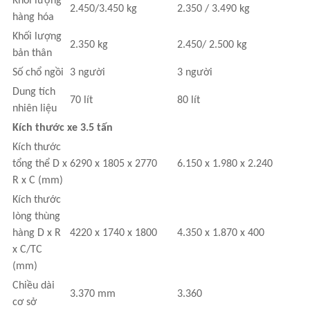
Khối lượng
2.450/3.450 kg
2.350 / 3.490 kg
hàng hóa
Khối lượng
2.350 kg
2.450/ 2.500 kg
bản thân
Số chổ ngồi
3 người
3 người
Dung tích
70 lít
80 lít
nhiên liệu
Kích thước xe 3.5 tấn
Kích thước
tổng thể D x
6290 x 1805 x 2770
6.150 x 1.980 x 2.240
R x C (mm)
Kích thước
lòng thùng
hàng D x R
4220 x 1740 x 1800
4.350 x 1.870 x 400
x C/TC
(mm)
Chiều dài
3.370 mm
3.360
cơ sở