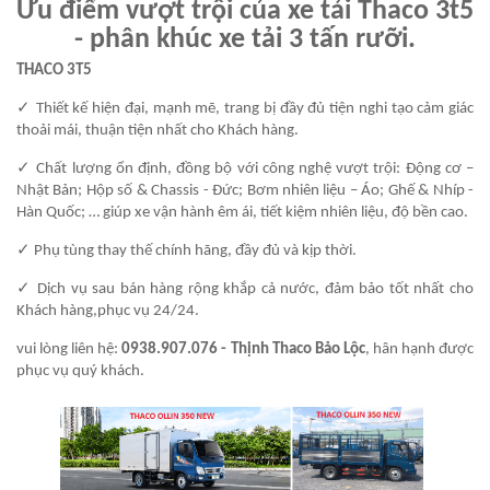
Ưu điểm vượt trội của xe tải Thaco 3t5
- phân khúc xe tải 3 tấn rưỡi.
THACO 3T5
✓ Thiết kế hiện đại, mạnh mẽ, trang bị đầy đủ tiện nghi tạo cảm giác
thoải mái, thuận tiện nhất cho Khách hàng.
✓ Chất lượng ổn định, đồng bộ với công nghệ vượt trội: Động cơ –
Nhật Bản; Hộp số & Chassis - Đức; Bơm nhiên liệu – Áo; Ghế & Nhíp -
Hàn Quốc; … giúp xe vận hành êm ái, tiết kiệm nhiên liệu, độ bền cao.
✓ Phụ tùng thay thế chính hãng, đầy đủ và kịp thời.
✓ Dịch vụ sau bán hàng rộng khắp cả nước, đảm bảo tốt nhất cho
Khách hàng,phục vụ 24/24.
vui lòng liên hệ:
0938.907.076 - Thịnh Thaco Bảo Lộc
, hân hạnh được
phục vụ quý khách.