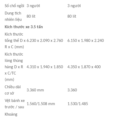
Số chổ ngồi
3 người
3 người
Dung tích
80 lít
80 lít
nhiên liệu
Kích thước xe 3.5 tấn
Kích thước
tổng thể D x
6.230 x 2.090 x 2.760
6.150 x 1.980 x 2.240
R x C (mm)
Kích thước
lòng thùng
hàng D x R
4.310 x 1.940 x 1.850
4.350 x 1.870 x 400
x C/TC
(mm)
Chiều dài
3.360 mm
3.360
cơ sở
Vệt bánh xe
1.560/1.508 mm
1.530/1.485
trước / sau
Khoảng