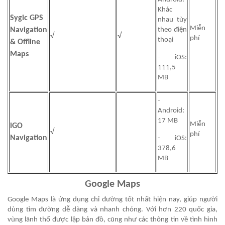
Khác
Sygic GPS
nhau tùy
Miễn
Navigation
theo điện
√
√
phí
thoại
& Offline
Maps
- iOS:
111,5
MB
-
Android:
17 MB
Miễn
iGO
√
phí
Navigation
- iOS:
378,6
MB
Google Maps
Google Maps là ứng dụng chỉ đường tốt nhất hiện nay, giúp người
dùng tìm đường dễ dàng và nhanh chóng. Với hơn 220 quốc gia,
vùng lãnh thổ được lập bản đồ, cũng như các thông tin về tình hình