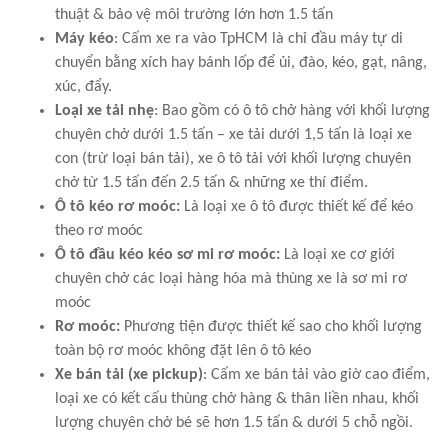
thuật & bảo vệ môi trường lớn hơn 1.5 tấn
Máy kéo
: Cấm xe ra vào TpHCM là chỉ đầu máy tự di
chuyển bằng xích hay bánh lốp để ủi, đào, kéo, gạt, nâng,
xúc, đẩy.
Loại xe tải nhẹ
: Bao gồm có ô tô chở hàng với khối lượng
chuyên chở dưới 1.5 tấn – xe tải dưới 1,5 tấn là loại xe
con (trừ loại bán tải), xe ô tô tải với khối lượng chuyên
chở từ 1.5 tấn đến 2.5 tấn & những xe thí điểm.
Ô tô kéo rơ moóc:
Là loại xe ô tô được thiết kế để kéo
theo rơ moóc
Ô tô đầu kéo kéo sơ mi rơ moóc:
Là loại xe cơ giới
chuyên chở các loại hàng hóa mà thùng xe là sơ mi rơ
moóc
Rơ moóc:
Phương tiện được thiết kế sao cho khối lượng
toàn bộ rơ moóc không đặt lên ô tô kéo
Xe bán tải (xe pickup)
: Cấm xe bán tải vào giờ cao điểm,
loại xe có kết cấu thùng chở hàng & thân liền nhau, khối
lượng chuyên chở bé sẽ hơn 1.5 tấn & dưới 5 chỗ ngồi.