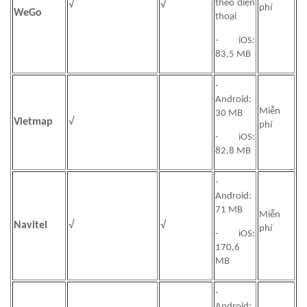
theo điện
√
√
phí
WeGo
thoại
- iOS:
83,5 MB
-
Android:
Miễn
30 MB
Vietmap
√
phí
- iOS:
82,8 MB
-
Android:
71 MB
Miễn
Navitel
√
√
phí
- iOS:
170,6
MB
-
Android: