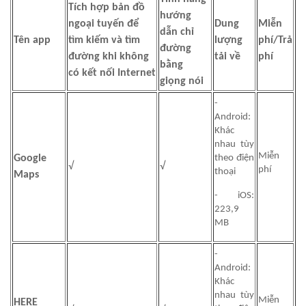
Tích hợp bản đồ
hướng
ngoại tuyến để
Dung
Miễn
dẫn chỉ
Tên app
tìm kiếm và tìm
lượng
phí/Trả
đường
đường khi không
tải về
phí
bằng
có kết nối Internet
giọng nói
-
Android:
Khác
nhau tùy
Miễn
Google
theo điện
√
√
phí
thoại
Maps
- iOS:
223,9
MB
-
Android:
Khác
nhau tùy
Miễn
HERE