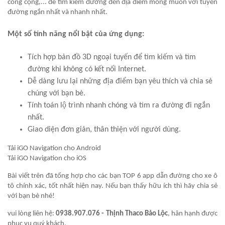
công cộng,... để tìm kiếm đường đến địa điểm mong muốn với tuyến
đường ngắn nhất và nhanh nhất.
Một số tính năng nổi bật của ứng dụng:
Tích hợp bản đồ 3D ngoại tuyến để tìm kiếm và tìm
đường khi không có kết nối Internet.
Dễ dàng lưu lại những địa điểm bạn yêu thích và chia sẻ
chúng với bạn bè.
Tính toán lộ trình nhanh chóng và tìm ra đường đi ngắn
nhất.
Giao diện đơn giản, thân thiện với người dùng.
Tải iGO Navigation cho Android
Tải iGO Navigation cho iOS
Bài viết trên đã tổng hợp cho các bạn TOP 6 app dẫn đường cho xe ô
tô chính xác, tốt nhất hiện nay. Nếu bạn thấy hữu ích thì hãy chia sẻ
với bạn bè nhé!
vui lòng liên hệ:
0938.907.076 - Thịnh Thaco Bảo Lộc
, hân hạnh được
phục vụ quý khách.