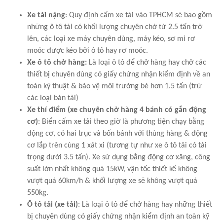
Xe tải nặng
: Quy định cấm xe tải vào TPHCM sẽ bao gồm
những ô tô tải có khối lượng chuyên chở từ 2.5 tấn trở
lên, các loại xe máy chuyên dùng, máy kéo, sơ mi rơ
moóc được kéo bởi ô tô hay rơ moóc.
Xe ô tô chở hàng:
Là loại ô tô để chở hàng hay chở các
thiết bị chuyên dùng có giấy chứng nhận kiểm định về an
toàn kỹ thuật & bảo vệ môi trường bé hơn 1.5 tấn (trừ
các loại bán tải)
Xe thí điểm (xe chuyên chở hàng 4 bánh có gắn động
cơ)
: Biển cấm xe tải theo giờ là phương tiện chạy bằng
động cơ, có hai trục và bốn bánh với thùng hàng & động
cơ lắp trên cùng 1 xát xi (tương tự như xe ô tô tải có tải
trọng dưới 3.5 tấn). Xe sử dụng bằng động cơ xăng, công
suất lớn nhất không quá 15kW, vận tốc thiết kế không
vượt quá 60km/h & khối lượng xe sẽ không vượt quá
550kg.
Ô tô tải (xe tải)
: Là loại ô tô để chở hàng hay những thiết
bị chuyên dùng có giấy chứng nhận kiểm định an toàn kỹ