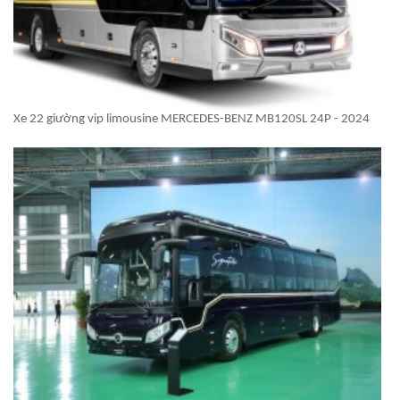
Xe 22 giường vip limousine MERCEDES-BENZ MB120SL 24P - 2024