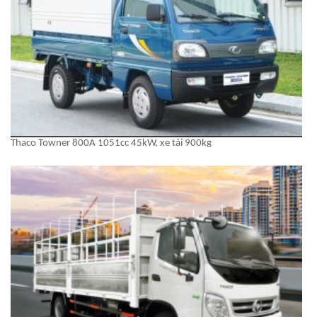
Thaco Towner 800A 1051cc 45kW, xe tải 900kg