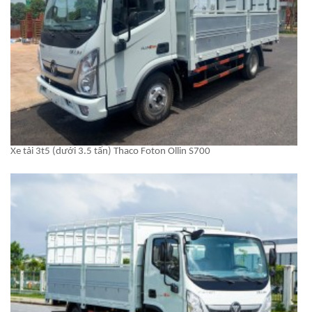
Xe tải 3t5 (dưới 3.5 tấn) Thaco Foton Ollin S700