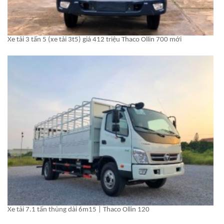
Xe tải 3 tấn 5 (xe tải 3t5) giá 412 triệu Thaco Ollin 700 mới
Xe tải 7.1 tấn thùng dài 6m15 | Thaco Ollin 120