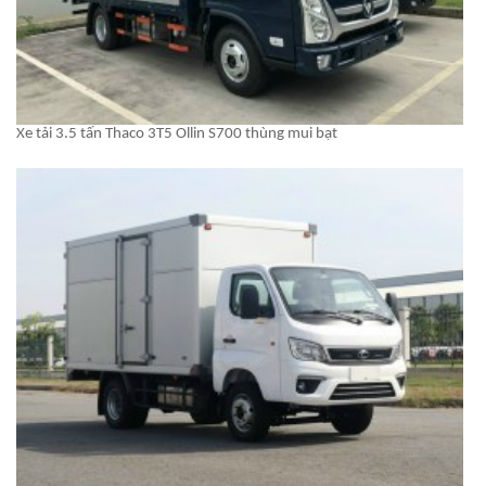
Xe tải 3.5 tấn Thaco 3T5 Ollin S700 thùng mui bạt