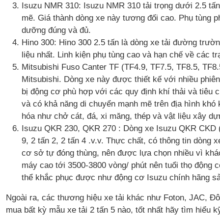
Isuzu NMR 310: Isuzu NMR 310 tải trọng dưới 2.5 tấn
mẽ. Giá thành dòng xe này tương đối cao. Phụ tùng 
dưỡng đúng và đủ.
Hino 300: Hino 300 2.5 tấn là dòng xe tải đường trư
liệu nhất. Linh kiện phụ tùng cao và hạn chế về các 
Mitsubishi Fuso Canter TF (TF4.9, TF7.5, TF8.5, TF8.
Mitsubishi. Dòng xe này được thiết kế với nhiều phiê
bị động cơ phù hợp với các quy định khí thải và tiêu
và có khả năng di chuyển mạnh mẽ trên địa hình khó k
hóa như chở cát, đá, xi măng, thép và vật liệu xây d
Isuzu QKR 230, QKR 270 : Dòng xe Isuzu QKR CKD (cab
9, 2 tấn 2, 2 tấn 4 .v.v. Thực chất, có thông tin dòn
cơ sở tự đóng thùng, nên được lựa chọn nhiều vì khá
máy cao tới 3500-3800 vòng/ phút nên tuổi thọ động 
thể khắc phục được như động cơ Isuzu chính hãng sả
Ngoài ra, các thương hiệu xe tải khác như Foton, JAC, Đô
mua bất kỳ mẫu xe tải 2 tấn 5 nào, tốt nhất hãy tìm hiểu k