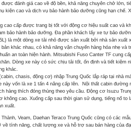
 được đánh giá cao về độ bền, khả năng chuyên chở lớn, tiế
phụ kiện cao và dịch vụ bảo hành bảo dưỡng cũng hạn chế. 
ờng cao cấp được trang bị tốt với động cơ hiệu suất cao v
trạm bảo hành bảo dưỡng. Đa phần khách lấy xe tự bảo dưỡng
5L) là một dòng xe tải nhỏ được sản xuất bởi nhà sản xuất 
n bản khác nhau, có khả năng vận chuyển hàng hóa nhẹ và tr
 chuẩn an toàn hiện hành. Mitsubishi Fuso Canter TF cung cấ
hăn. Dòng xe này có sức chịu tải tốt, ổn định và tiết kiệm 
ựng khác.
in, chasis, động cơ) nhập Trung Quốc lắp ráp tại nhà máy I
g xe này vốn là xe 1 tấn 4 nâng cấp lên. Nội thất cabin đườ
ch hàng thích đóng thùng theo yêu cầu. Động cơ Isuzu Tru
cơ không cao. Xuống cấp sau thời gian sử dụng, tiếng nổ t
n xuất.
 Thành, Veam, Daehan Teraco Trung Quốc cũng có các mẫu xe 
ỹ về tính năng, chất lượng xe và hỗ trợ sau bán hàng của đại