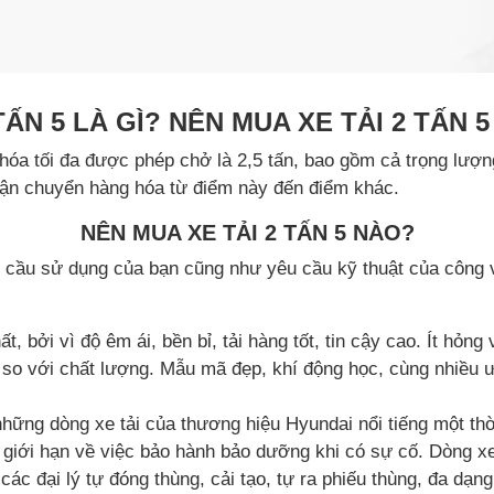
 TẤN 5 LÀ GÌ? NÊN MUA XE TẢI 2 TẤN 5
 hóa tối đa được phép chở là 2,5 tấn, bao gồm cả trọng lượng 
vận chuyển hàng hóa từ điểm này đến điểm khác.
NÊN MUA XE TẢI 2 TẤN 5 NÀO?
u cầu sử dụng của bạn cũng như yêu cầu kỹ thuật của công vi
ất, bởi vì độ êm ái, bền bỉ, tải hàng tốt, tin cậy cao. Ít hỏ
tốt so với chất lượng. Mẫu mã đẹp, khí động học, cùng nhiều 
những dòng xe tải của thương hiệu Hyundai nổi tiếng một thờ
 giới hạn về việc bảo hành bảo dưỡng khi có sự cố. Dòng xe
ác đại lý tự đóng thùng, cải tạo, tự ra phiếu thùng, đa dạn