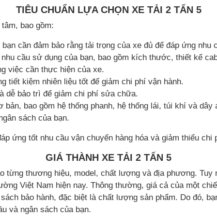
TIÊU CHUẨN LỰA CHỌN XE TẢI 2 TẤN 5
n tâm, bao gồm:
o đó, bạn cần đảm bảo rằng tải trọng của xe đủ để đáp ứng nh
nhu cầu sử dụng của bạn, bao gồm kích thước, thiết kế cabin
g việc cần thực hiện của xe.
ng tiết kiệm nhiên liệu tốt để giảm chi phí vận hành.
à dễ bảo trì để giảm chi phí sửa chữa.
ơ bản, bao gồm hệ thống phanh, hệ thống lái, túi khí và dây 
 ngân sách của bạn.
 đáp ứng tốt nhu cầu vận chuyển hàng hóa và giảm thiểu chi 
GIÁ THÀNH XE TẢI 2 TẤN 5
ào từng thương hiệu, model, chất lượng và địa phương. Tuy nh
trường Việt Nam hiện nay. Thông thường, giá cả của một chi
h sách bảo hành, đặc biệt là chất lượng sản phẩm. Do đó, b
ầu và ngân sách của bạn.