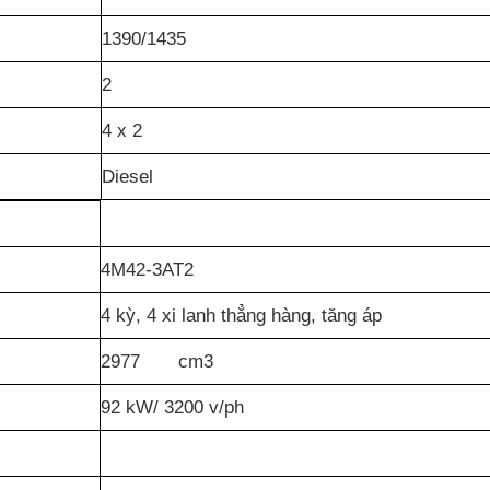
1390/1435
2
4 x 2
Diesel
4M42-3AT2
4 kỳ, 4 xi lanh thẳng hàng, tăng áp
2977 cm3
92 kW/ 3200 v/ph