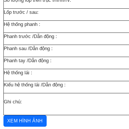
Số lượng lốp trên trục I/II/III/IV:
Lốp trước / sau:
Hệ thống phanh :
Phanh trước /Dẫn động :
Phanh sau /Dẫn động :
Phanh tay /Dẫn động :
Hệ thống lái :
Kiểu hệ thống lái /Dẫn động :
Ghi chú:
XEM HÌNH ẢNH