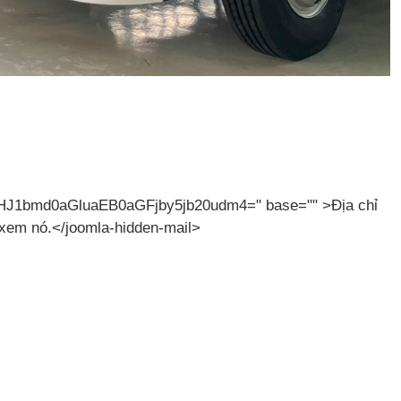
VpdHJ1bmd0aGluaEB0aGFjby5jb20udm4=" base="" >Địa chỉ
 xem nó.</joomla-hidden-mail>