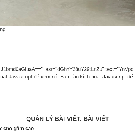
ồng
YnVpdHJ1bmd0aGluaA==" last="dGhhY28uY29tLnZu" text="Yn
oạt Javascript để xem nó. Bạn cần kích hoạt Javascript để
QUẢN LÝ BÀI VIẾT: BÀI VIẾT
 7 chỗ gầm cao