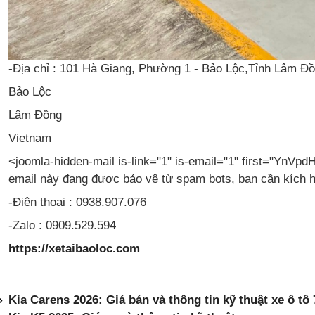
Address
-Địa chỉ : 101 Hà Giang, Phường 1 - Bảo Lộc,Tỉnh Lâm Đ
Bảo Lộc
Lâm Đồng
Vietnam
Email
<joomla-hidden-mail is-link="1" is-email="1" first="
email này đang được bảo vệ từ spam bots, bạn cần kích h
Phone
-Điện thoại : 0938.907.076
Mobile
-Zalo : 0909.529.594
Website
https://xetaibaoloc.com
Kia Carens 2026: Giá bán và thông tin kỹ thuật xe ô tô