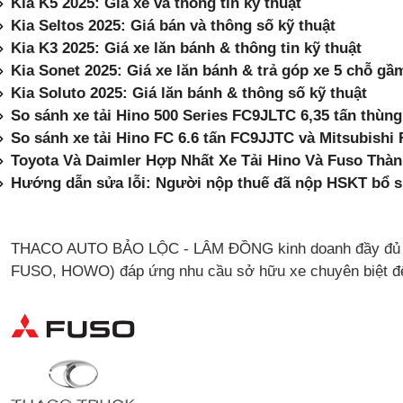
Kia K5 2025: Giá xe và thông tin kỹ thuật
Kia Seltos 2025: Giá bán và thông số kỹ thuật
Kia K3 2025: Giá xe lăn bánh & thông tin kỹ thuật
Kia Sonet 2025: Giá xe lăn bánh & trả góp xe 5 chỗ gầ
Kia Soluto 2025: Giá lăn bánh & thông số kỹ thuật
So sánh xe tải Hino 500 Series FC9JLTC 6,35 tấn thùng
So sánh xe tải Hino FC 6.6 tấn FC9JJTC và Mitsubishi 
Toyota Và Daimler Hợp Nhất Xe Tải Hino Và Fuso Thà
Hướng dẫn sửa lỗi: Người nộp thuế đã nộp HSKT bổ su
Other Information
THACO AUTO BẢO LỘC - LÂM ĐỒNG kinh doanh đầy đủ chủ
FUSO, HOWO) đáp ứng nhu cầu sở hữu xe chuyên biệt đ