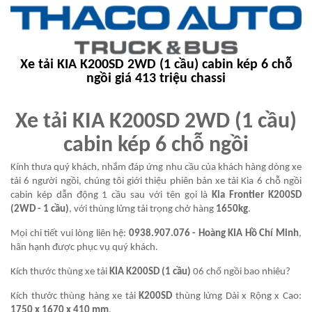
Xe tải KIA K200SD 2WD (1 cầu) cabin kép 6 chỗ
ngồi giá 413 triệu chassi
Xe tải KIA K200SD 2WD (1 cầu)
cabin kép 6 chỗ ngồi
Kính thưa quý khách, nhắm đáp ứng nhu cầu của khách hàng dòng
xe
tải 6 người ngồi
, chúng tôi giới thiệu phiên bản xe tải Kia 6 chỗ ngồi
cabin kép dẫn động 1 cầu sau với tên gọi là
Kia Frontier K200SD
(2WD - 1 cầu)
, với thùng lửng tải trọng chở hàng
1650kg
.
Mọi chi tiết vui lòng liên hệ:
0938.907.076 - Hoàng KIA Hồ Chí Minh
,
hân hạnh được phục vụ quý khách.
Kích thước thùng xe tải
KIA K200SD (1 cầu)
06 chổ ngồi bao nhiêu?
Kích thước thùng hàng xe tải
K200SD
thùng lửng Dài x Rộng x Cao:
1750 x 1670 x 410 mm
.