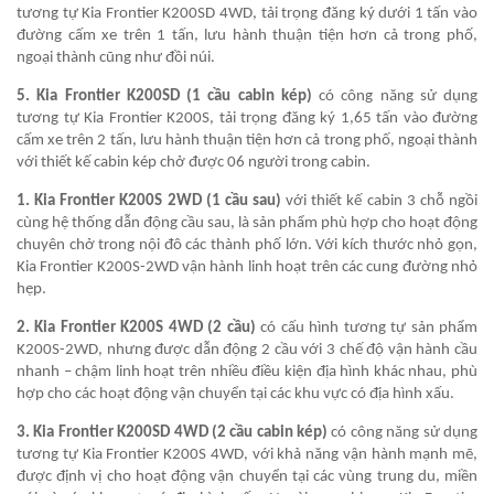
tương tự Kia Frontier K200SD 4WD, tải trọng đăng ký dưới 1 tấn vào
đường cấm xe trên 1 tấn, lưu hành thuận tiện hơn cả trong phố,
ngoại thành cũng như đồi núi.
5. Kia Frontier K200SD (1 cầu cabin kép)
có công năng sử dụng
tương tự Kia Frontier K200S, tải trọng đăng ký 1,65 tấn vào đường
cấm xe trên 2 tấn, lưu hành thuận tiện hơn cả trong phố, ngoại thành
với thiết kế cabin kép chở được 06 người trong cabin.
1. Kia Frontier K200S 2WD (1 cầu sau)
với thiết kế cabin 3 chỗ ngồi
cùng hệ thống dẫn động cầu sau, là sản phẩm phù hợp cho hoạt động
chuyên chở trong nội đô các thành phố lớn. Với kích thước nhỏ gọn,
Kia Frontier K200S-2WD vận hành linh hoạt trên các cung đường nhỏ
hẹp.
2. Kia Frontier K200S 4WD (2 cầu)
có cấu hình tương tự sản phẩm
K200S-2WD, nhưng được dẫn động 2 cầu với 3 chế độ vận hành cầu
nhanh – chậm linh hoạt trên nhiều điều kiện địa hình khác nhau, phù
hợp cho các hoạt động vận chuyển tại các khu vực có địa hình xấu.
3. Kia Frontier K200SD 4WD (2 cầu cabin kép)
có công năng sử dụng
tương tự Kia Frontier K200S 4WD, với khả năng vận hành mạnh mẽ,
được định vị cho hoạt động vận chuyển tại các vùng trung du, miền