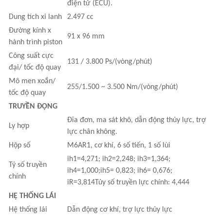
điện tử (ECU).
Dung tích xi lanh
2.497 cc
Đường kính x
91 x 96 mm
hành trình piston
Công suất cực
131 / 3.800 Ps/(vòng/phút)
đại/ tốc độ quay
Mô men xoắn/
255/1.500 ~ 3.500 Nm/(vòng/phút)
tốc độ quay
TRUYỀN ĐỘNG
Đĩa đơn, ma sát khô, dẫn động thủy lực, trợ
Ly hợp
lực chân không.
Hộp số
M6AR1, cơ khí, 6 số tiến, 1 số lùi
ih1=4,271; ih2=2,248; ih3=1,364;
Tỷ số truyền
ih4=1,000;ih5= 0,823; ih6= 0,676;
chính
iR=3,814Tủy số truyền lực chính: 4,444
HỆ THỐNG LÁI
Hệ thống lái
Dẫn động cơ khí, trợ lực thủy lực