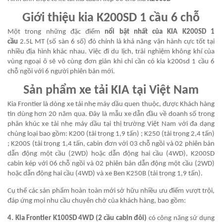
Giới thiệu kia
K200SD
1 cầu 6 chỗ
Một trong những đặc điểm
nổi bật nhất của KIA K200SD 1
cầu
2.5L MT (số sàn 6 số) đó chính là khả năng vận hành cực tốt tại
nhiều địa hình khác nhau. Việc đi du lịch, trải nghiệm không khí của
vùng ngoại ô sẽ vô cùng đơn giản khi chỉ cần có kia k200sd 1 cầu 6
chỗ ngồi với 6 người phiên bản mới.
Sản phẩm xe tải KIA tại Việt Nam
Kia Frontier là dòng xe tải nhẹ máy dầu quen thuộc, được Khách hàng
tin dùng hơn 20 năm qua. Đây là mẫu xe dẫn đầu về doanh số trong
phân khúc xe tải nhẹ máy dầu tại thị trường Việt Nam với đa dạng
chủng loại bao gồm: K200 (tải trọng 1,9 tấn) ; K250 (tải trọng 2,4 tấn)
; K200S (tải trọng 1,4 tấn, cabin đơn với 03 chỗ ngồi và 02 phiên bản
dẫn động một cầu (2WD) hoặc dẫn động hai cầu (4WD), K200SD
cabin kép với 06 chỗ ngồi và 02 phiên bản dẫn động một cầu (2WD)
hoặc dẫn động hai cầu (4WD) và xe Ben K250B (tải trọng 1,9 tấn).
Cụ thể các sản phẩm hoàn toàn mới sở hữu nhiều ưu điểm vượt trội,
đáp ứng mọi nhu cầu chuyên chở của khách hàng, bao gồm:
4. Kia Frontier K100SD 4WD (2 cầu cabin đôi)
có công năng sử dụng