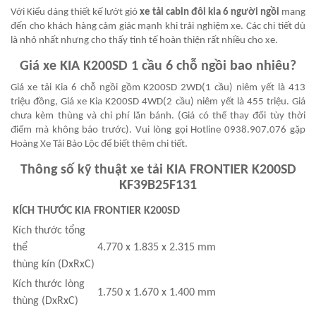
Với Kiểu dáng thiết kế lướt gió
xe tải cabin đôi kia 6 người ngồi
mang
đến cho khách hàng cảm giác mạnh khi trải nghiệm xe. Các chi tiết dù
là nhỏ nhất nhưng cho thấy tinh tế hoàn thiện rất nhiều cho xe.
Giá xe
KIA K200SD 1 cầu
6 chỗ ngồi bao nhiêu?
Giá xe tải Kia 6 chỗ ngồi gồm K200SD 2WD(1 cầu) niêm yết là 413
triệu đồng, Giá xe Kia K200SD 4WD(2 cầu) niêm yết là 455 triệu. Giá
chưa kèm thùng và chi phí lăn bánh. (Giá có thể thay đổi tùy thời
điểm mà không báo trước). Vui lòng gọi Hotline 0938.907.076 gặp
Hoàng Xe Tải Bảo Lộc để biết thêm chi tiết.
Thông số kỹ thuật xe tải KIA FRONTIER K200SD
KF39B25F131
KÍCH THƯỚC
KIA FRONTIER K200SD
Kích thước tổng
thể
4.770 x 1.835 x 2.315 mm
thùng kín (DxRxC)
Kích thước lòng
1.750 x 1.670 x 1.400 mm
thùng (DxRxC)