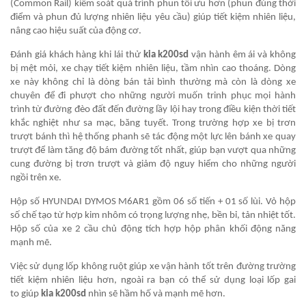
(Common Rail) kiểm soát quá trình phun tối ưu hơn (phun đúng thời
điểm và phun đủ lượng nhiên liệu yêu cầu) giúp tiết kiệm nhiên liệu,
nâng cao hiệu suất của động cơ.
Đánh giá khách hàng khi lái thử
kia k200sd
vận hành êm ái và không
bị mệt mỏi, xe chạy tiết kiệm nhiên liệu, tầm nhìn cao thoáng. Dòng
xe này không chỉ là dòng bán tải bình thường mà còn là dòng xe
chuyên để đi phượt cho những người muốn trinh phục mọi hành
trình từ đường đèo đất đến đường lầy lội hay trong điều kiện thời tiết
khắc nghiệt như sa mạc, băng tuyết. Trong trường hợp xe bị trơn
trượt bánh thì hệ thống phanh sẽ tác động một lực lên bánh xe quay
trượt để làm tăng độ bám đường tốt nhất, giúp bạn vượt qua những
cung đường bị trơn trượt và giảm độ nguy hiểm cho những người
ngồi trên xe.
Hộp số HYUNDAI DYMOS M6AR1 gồm 06 số tiến + 01 số lùi. Vỏ hộp
số chế tạo từ hợp kim nhôm có trọng lượng nhẹ, bền bỉ, tản nhiệt tốt.
Hộp số của xe 2 cầu chủ động tích hợp hộp phân khối động năng
mạnh mẽ.
Việc sử dụng lốp không ruột giúp xe vận hành tốt trên đường trường
tiết kiệm nhiên liệu hơn, ngoài ra bạn có thể sử dụng loại lốp gai
to giúp
kia k200sd
nhìn sẽ hầm hố và mạnh mẽ hơn.