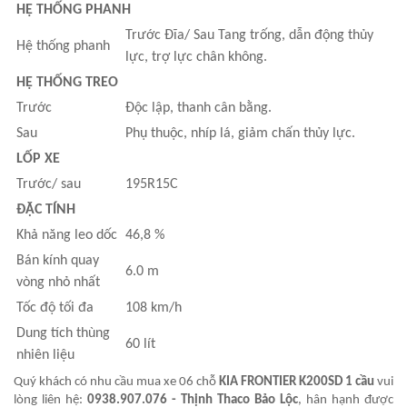
HỆ THỐNG PHANH
Trước Đĩa/ Sau Tang trống, dẫn động thủy
Hệ thống phanh
lực, trợ lực chân không.
HỆ THỐNG TREO
Trước
Độc lập, thanh cân bằng.
Sau
Phụ thuộc, nhíp lá, giảm chấn thủy lực.
LỐP XE
Trước/ sau
195R15C
ĐẶC TÍNH
Khả năng leo dốc
46,8 %
Bán kính quay
6.0 m
vòng nhỏ nhất
Tốc độ tối đa
108 km/h
Dung tích thùng
60 lít
nhiên liệu
Quý khách có nhu cầu mua xe 06 chỗ
KIA FRONTIER K200SD 1 cầu
vui
lòng liên hệ:
0938.907.076 - Thịnh Thaco Bảo Lộc
, hân hạnh được