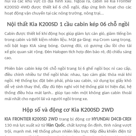
núi và các khu vực có địa hình xấu. Ngoài ra, cabin xe Kia Frontier
K200SD 4WD được thiết kế 6 chỗ ngồi, đáp ứng linh hoạt cho các
hoạt động vận chuyển tại các nông trường, nông trại...
Nội thất Kia
K200SD 1 cầu
cabin kép 06 chỗ ngồi
Cabin được thiết kế khí động học giúp giảm lực cản gió, giảm tiếng ồn
trong cabin và tiết kiệm nhiên liệu. Mặt ga-lăng: mạ Crom sang trọng,
nổi bật logo KIA sáng bóng. Gương đôi, có gương cầu lồi cho tài
xế góc quan sát rộng. Đèn Halogen tích hợp đèn báo rẽ, độ chiếu sáng
cao.
Phiên bản cabin kép 06 chỗ ngồi trang bị 6 ghế ngồi bọc nỉ cao cấp,
điều chỉnh nhiều tư thế ngồi khác nhau, tạo cảm giác thỏa mái khi
ngồi. Hệ thống lọc đặt bên phải, phía sau cabin, sử dụng lọc giấy khô
dễ vệ sinh thay thế, đầy đủ tiện nghi với hệ thống giải trí hiện đại, hệ
thống điều hòa mát lạnh.. giúp tạo nên một không gian cabin thoải
mái nhất cho người lái và người ngồi trong xe.
Hộp số và động cơ Kia
K200SD 2WD
KIA FRONTIER K200SD 2WD
trang bị động cơ
HYUNDAI D4CB-CRDi
130 mã lực xuất xứ từ
Hàn Quốc
, chất lượng ổn định, tính năng vượt
trội, mạnh mẽ. Hệ thống phun nhiên liệu trực tiếp điều khiển điện tử