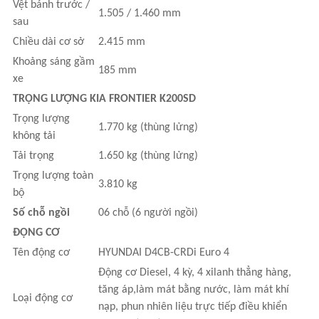
Vệt bánh trước /
1.505 / 1.460 mm
sau
Chiều dài cơ sở
2.415 mm
Khoảng sáng gầm
185 mm
xe
TRỌNG LƯỢNG KIA FRONTIER K200SD
Trọng lượng
1.770 kg (thùng lửng)
không tải
Tải trọng
1.650 kg (thùng lửng)
Trọng lượng toàn
3.810 kg
bộ
Số chỗ ngồi
06 chỗ (6 người ngồi)
ĐỘNG CƠ
Tên động cơ
HYUNDAI D4CB-CRDi Euro 4
Động cơ Diesel, 4 kỳ, 4 xilanh thẳng hàng,
tăng áp,làm mát bằng nước, làm mát khí
Loại động cơ
nạp, phun nhiên liệu trực tiếp điều khiển