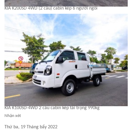
KIA K200SD 4WD (2 cầu) cabin kép 6 người ngồi
KIA K100SD-4WD 2 cầu cabin kép tải trọng 990kg
Nhận xét
Thứ ba, 19 Tháng bẩy 2022