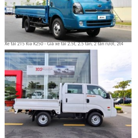
Xe tải 2T5 Kia K250 - Giá xe tải 2.5t, 2.5 tấn, 2 tấn rưỡi, 2t4