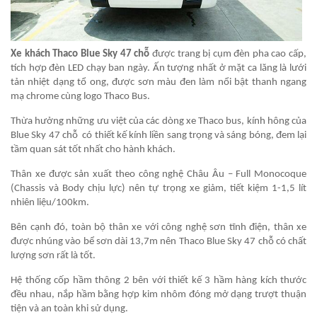
Xe khách Thaco Blue Sky 47 chỗ
được trang bị cụm đèn pha cao cấp,
tích hợp đèn LED chạy ban ngày. Ấn tượng nhất ở mặt ca lăng là lưới
tản nhiệt dạng tổ ong, được sơn màu đen làm nổi bật thanh ngang
mạ chrome cùng logo Thaco Bus.
Thừa hưởng những ưu việt của các dòng xe Thaco bus, kính hông của
Blue Sky 47 chỗ có thiết kế kính liền sang trọng và sáng bóng, đem lại
tầm quan sát tốt nhất cho hành khách.
Thân xe được sản xuất theo công nghệ Châu Âu – Full Monocoque
(Chassis và Body chịu lực) nên tự trọng xe giảm, tiết kiệm 1-1,5 lít
nhiên liệu/100km.
Bên cạnh đó, toàn bộ thân xe với công nghệ sơn tĩnh điện, thân xe
được nhúng vào bể sơn dài 13,7m nên Thaco Blue Sky 47 chỗ có chất
lượng sơn rất là tốt.
Hệ thống cốp hầm thông 2 bên với thiết kế 3 hầm hàng kích thước
đều nhau, nắp hầm bằng hợp kim nhôm đóng mở dạng trượt thuận
tiện và an toàn khi sử dụng.