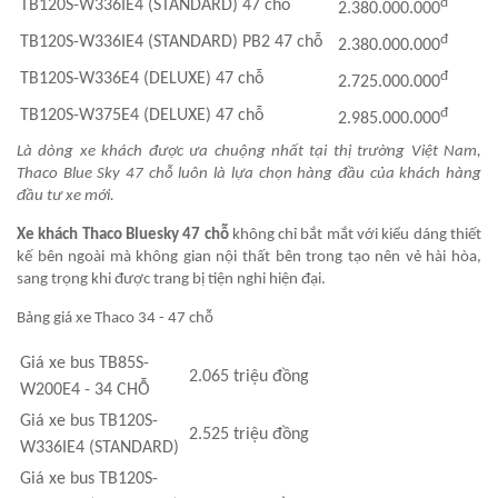
đ
TB120S-W336IE4 (STANDARD) 47 chỗ
2.380.000.000
đ
TB120S-W336IE4 (STANDARD) PB2 47 chỗ
2.380.000.000
đ
TB120S-W336E4 (DELUXE) 47 chỗ
2.725.000.000
đ
TB120S-W375E4 (DELUXE) 47 chỗ
2.985.000.000
Là dòng xe khách được ưa chuộng nhất tại thị trường Việt Nam,
Thaco Blue Sky 47 chỗ luôn là lựa chọn hàng đầu của khách hàng
đầu tư xe mới.
Xe khách Thaco Bluesky 47 chỗ
không chỉ bắt mắt với kiểu dáng thiết
kế bên ngoài mà không gian nội thất bên trong tạo nên vẻ hài hòa,
sang trọng khi được trang bị tiện nghi hiện đại.
Bảng giá xe Thaco 34 - 47 chỗ
Giá xe bus TB85S-
2.065 triệu đồng
W200E4 - 34 CHỖ
Giá xe bus TB120S-
2.525 triệu đồng
W336IE4 (STANDARD)
Giá xe bus TB120S-