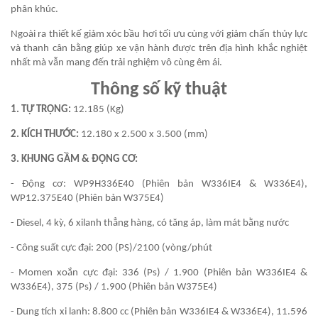
phân khúc.
Ngoài ra thiết kế giảm xóc bầu hơi tối ưu cùng với giảm chấn thủy lực
và thanh cân bằng giúp xe vận hành được trên địa hình khắc nghiệt
nhất mà vẫn mang đến trải nghiệm vô cùng êm ái.
Thông số kỹ thuật
1. TỰ TRỌNG:
12.185 (Kg)
2. KÍCH THƯỚC:
12.180 x 2.500 x 3.500 (mm)
3. KHUNG GẦM & ĐỘNG CƠ:
- Động cơ: WP9H336E40 (Phiên bản W336IE4 & W336E4),
WP12.375E40 (Phiên bản W375E4)
- Diesel, 4 kỳ, 6 xilanh thẳng hàng, có tăng áp, làm mát bằng nước
- Công suất cực đại: 200 (PS)/2100 (vòng/phút
- Momen xoắn cực đại: 336 (Ps) / 1.900 (Phiên bản W336IE4 &
W336E4), 375 (Ps) / 1.900 (Phiên bản W375E4)
- Dung tích xi lanh: 8.800 cc (Phiên bản W336IE4 & W336E4), 11.596