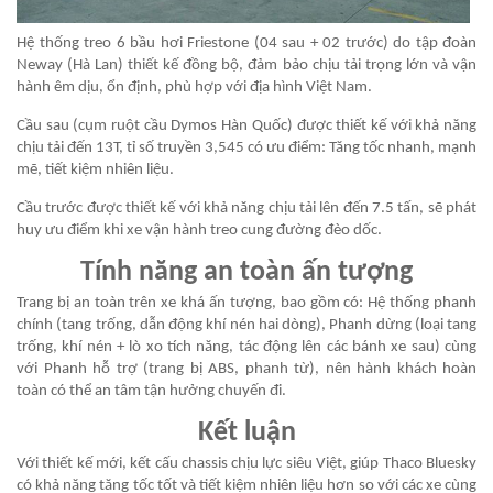
Hệ thống treo 6 bầu hơi Friestone (04 sau + 02 trước) do tập đoàn
Neway (Hà Lan) thiết kế đồng bộ, đảm bảo chịu tải trọng lớn và vận
hành êm dịu, ổn định, phù hợp với địa hình Việt Nam.
Cầu sau (cụm ruột cầu Dymos Hàn Quốc) được thiết kế với khả năng
chịu tải đến 13T, tỉ số truyền 3,545 có ưu điểm: Tăng tốc nhanh, mạnh
mẽ, tiết kiệm nhiên liệu.
Cầu trước được thiết kế với khả năng chịu tải lên đến 7.5 tấn, sẽ phát
huy ưu điểm khi xe vận hành treo cung đường đèo dốc.
Tính năng an toàn ấn tượng
Trang bị an toàn trên xe khá ấn tượng, bao gồm có: Hệ thống phanh
chính (tang trống, dẫn động khí nén hai dòng), Phanh dừng (loại tang
trống, khí nén + lò xo tích năng, tác động lên các bánh xe sau) cùng
với Phanh hỗ trợ (trang bị ABS, phanh từ), nên hành khách hoàn
toàn có thể an tâm tận hưởng chuyến đi.
Kết luận
Với thiết kế mới, kết cấu chassis chịu lực siêu Việt, giúp Thaco Bluesky
có khả năng tăng tốc tốt và tiết kiệm nhiên liệu hơn so với các xe cùng