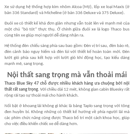
Xe sử dụng hệ thống hợp kim nhôm Alcoa (Mỹ), lốp xe loại Maxis (ở
bản 336 Standard) và Micheline (ở bản 336 Deluxe và 375 Deluxe).
Đuôi xe có thiết kế khá đơn giản nhưng vẫn toát lên vẻ mạnh mẽ của
một chú “bò tót” thực thụ. Ở chính giữa đuôi xe là logo Thaco bus
cùng tên xe giúp mọi người dễ dàng nhận ra.
Hệ thống đèn chiếu sáng phía sau bao gồm: Đèn vị trí sau, đèn báo rẽ,
đèn cảnh báo nguy hiểm và đèn lùi với thiết kế hoàn toàn mới. Đèn
lướt gió phía sau kết hợp với lướt gió khí động học, tạo kiểu dáng
mạnh mẽ, sang trọng.
Nội thất sang trọng mà vẫn thoải mái
Thaco Blue Sky 47 chỗ được nhiều khách hàng ưa chuộng bởi nội
thất rất sang trọng
. Với chiều dài 12 mét, không gian cabin Bluesky rất
rộng rãi tạo sự thoải mái cho hành khách.
Nổi bật ở khoang lái không gì khác là bảng Taplo sang trọng với tông
đen huyền bí. Không những có thiết kế hướng về phía người lái mà
các phím chức năng cũng được Thaco bố trí một cách khoa học, giúp
cho việc điều khiển chiếc xe dễ dàng hơn.