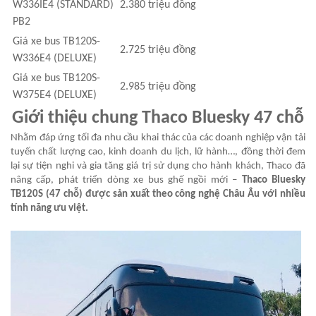
W336IE4 (STANDARD)
2.380 triệu đồng
PB2
Giá xe bus TB120S-
2.725 triệu đồng
W336E4 (DELUXE)
Giá xe bus TB120S-
2.985 triệu đồng
W375E4 (DELUXE)
Giới thiệu chung
Thaco Bluesky 47 chỗ
Nhằm đáp ứng tối đa nhu cầu khai thác của các doanh nghiệp vận tải
tuyến chất lượng cao, kinh doanh du lịch, lữ hành…, đồng thời đem
lại sự tiện nghi và gia tăng giá trị sử dụng cho hành khách, Thaco đã
nâng cấp, phát triển dòng xe bus ghế ngồi mới –
Thaco Bluesky
TB120S (47 chỗ) được sản xuất theo công nghệ Châu Âu với nhiều
tính năng ưu việt.