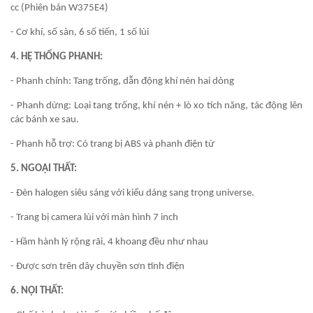
cc (Phiên bản W375E4)
- Cơ khí, số sàn, 6 số tiến, 1 số lùi
4. HỆ THỐNG PHANH:
- Phanh chính: Tang trống, dẫn động khí nén hai dòng
- Phanh dừng: Loại tang trống, khí nén + lò xo tích năng, tác động lên
các bánh xe sau.
- Phanh hỗ trợ: Có trang bị ABS và phanh điện từ
5. NGOẠI THẤT:
- Đèn halogen siêu sáng với kiểu dáng sang trọng universe.
- Trang bị camera lùi với màn hình 7 inch
- Hầm hành lý rộng rãi, 4 khoang đều như nhau
- Được sơn trên dây chuyền sơn tĩnh điện
6. NỘI THẤT: