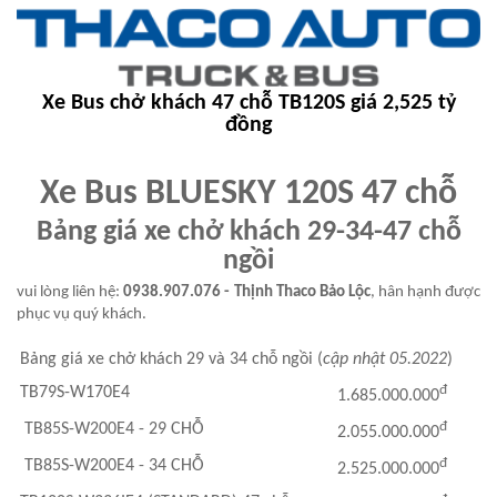
Xe Bus chở khách 47 chỗ TB120S giá 2,525 tỷ
đồng
Xe Bus BLUESKY 120S 47 chỗ
Bảng giá xe chở khách 29-34-47 chỗ
ngồi
vui lòng liên hệ:
0938.907.076 - Thịnh Thaco Bảo Lộc
, hân hạnh được
phục vụ quý khách.
Bảng giá xe chở khách 29 và 34 chỗ ngồi (
cập nhật 05.2022
)
đ
TB79S-W170E4
1.685.000.000
đ
TB85S-W200E4 - 29 CHỖ
2.055.000.000
đ
TB85S-W200E4 - 34 CHỖ
2.525.000.000