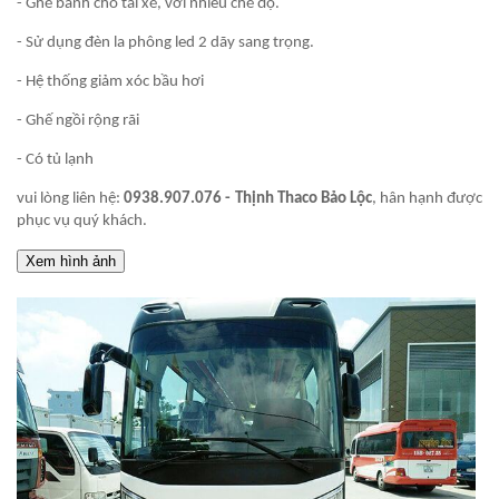
- Ghế bành cho tài xế, với nhiều chế độ.
- Sử dụng đèn la phông led 2 dãy sang trọng.
- Hệ thống giảm xóc bầu hơi
- Ghế ngồi rộng rãi
- Có tủ lạnh
vui lòng liên hệ:
0938.907.076 - Thịnh Thaco Bảo Lộc
, hân hạnh được
phục vụ quý khách.
Xem hình ảnh