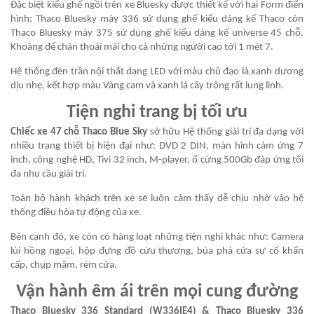
Đặc biệt kiểu ghế ngồi trên xe Bluesky được thiết kế với hai Form điển
hình: Thaco Bluesky máy 336 sử dụng ghế kiểu dáng kế Thaco còn
Thaco Bluesky máy 375 sử dụng ghế kiểu dáng kế universe 45 chỗ.
Khoảng để chân thoải mái cho cả những người cao tới 1 mét 7.
Hệ thống đèn trần nội thất dạng LED với màu chủ đạo là xanh dương
dịu nhẹ, kết hợp màu Vàng cam và xanh lá cây trông rất lung linh.
Tiện nghi trang bị tối ưu
Chiếc xe 47 chỗ Thaco Blue Sky
sở hữu Hệ thống giải trí đa dạng với
nhiều trang thiết bị hiện đại như: DVD 2 DIN, màn hình cảm ứng 7
inch, công nghệ HD, Tivi 32 inch, M-player, ổ cứng 500Gb đáp ứng tối
đa nhu cầu giải trí.
Toàn bộ hành khách trên xe sẽ luôn cảm thấy dễ chịu nhờ vào hệ
thống điều hòa tự động của xe.
Bên cạnh đó, xe còn có hàng loạt những tiện nghi khác như: Camera
lùi hồng ngoại, hộp đựng đồ cứu thương, búa phá cửa sự cố khẩn
cấp, chụp mâm, rèm cửa.
Vận hành êm ái trên mọi cung đường
Thaco Bluesky 336 Standard (W336IE4) & Thaco Bluesky 336