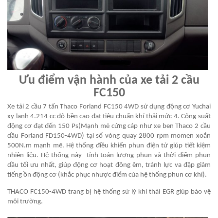
Ưu điểm vận hành của xe tải 2 cầu
FC150
Xe tải 2 cầu 7 tấn Thaco Forland FC150 4WD sử dụng động cơ Yuchai
xy lanh 4.214 cc độ bền cao đạt tiêu chuẩn khí thải mức 4. Công suất
động cơ đạt đến 150 Ps(Mạnh mẽ cứng cáp như xe ben Thaco 2 cầu
dầu Forland FD150-4WD) tại số vòng quay 2800 rpm momen xoắn
500N.m mạnh mẽ. Hệ thống điều khiển phun điện tử giúp tiết kiệm
nhiên liệu. Hệ thống này tính toán lượng phun và thời điểm phun
dầu tối ưu nhất, giúp động cơ hoạt đông êm, tránh lực va đập giảm
tiếng ồn động cơ (khắc phục nhược điểm của hệ thống phun cơ khí).
THACO FC150-4WD trang bị hệ thống sử lý khí thải EGR giúp bảo vệ
môi trường.