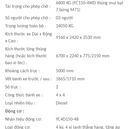
6800 KG (FC150-4WD thùng mui bạt
Tải trọng cho phép chở :
7 bửng M71)
Số người cho phép chở :
03 người
Trọng lượng toàn bộ :
14050 KG
Kích thước xe Dài x Rộng
9160 x 2420 x 3530 mm
x Cao :
Kích thước lòng thùng
hàng (hoặc kích thước
6700 x 2240 x 775/2150 mm
bao xi téc) :
Khoảng cách trục :
5000 mm
Vết bánh xe trước / sau :
1865/1710 mm
Số trục :
2
Công thức bánh xe :
4 x 4
Loại nhiên liệu :
Diesel
Động cơ :
Nhãn hiệu động cơ:
YC4D150-48
Loại động cơ:
4 kỳ, 4 xi lanh thẳng hàng, tăng áp