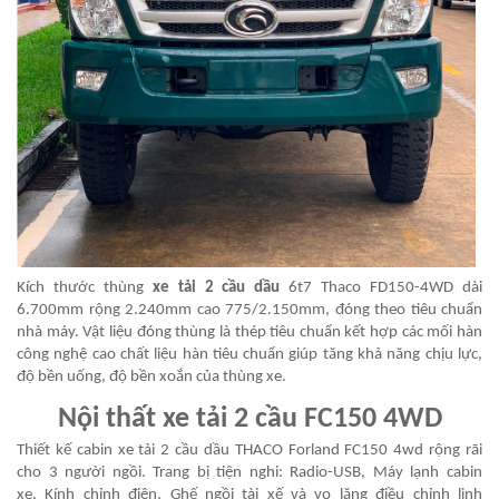
Kích thước thùng
xe tải 2 cầu dầu
6t7 Thaco FD150-4WD dài
6.700mm rộng 2.240mm cao 775/2.150mm, đóng theo tiêu chuẩn
nhà máy. Vật liệu đóng thùng là thép tiêu chuẩn kết hợp các mối hàn
công nghệ cao chất liệu hàn tiêu chuẩn giúp tăng khả năng chịu lực,
độ bền uống, độ bền xoắn của thùng xe.
Nội thất xe tải 2 cầu FC150 4WD
Thiết kế cabin xe tải 2 cầu dầu THACO Forland FC150 4wd rộng rãi
cho 3 người ngồi. Trang bị tiện nghi: Radio-USB, Máy lạnh cabin
xe, Kính chỉnh điện, Ghế ngồi tài xế và vo lăng điều chỉnh linh