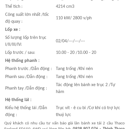
Thể tích :
4214 cm3
Công suất lớn nhất /tốc
110 kW/ 2800 v/ph
độ quay :
Lốp xe :
Số lượng lốp trên trục
02/04/---/---/---
I/II/III/IV:
Lốp trước / sau:
10.00 - 20 /10.00 - 20
Hệ thống phanh :
Phanh trước /Dẫn động :
Tang trống /Khí nén
Phanh sau /Dẫn động :
Tang trống /Khí nén
Tác động lên bánh xe trục 2 /Tự
Phanh tay /Dẫn động :
hãm
Hệ thống lái :
Kiểu hệ thống lái /Dẫn
Trục vít - ê cu bi /Cơ khí có trợ lực
động :
thuỷ lực
Quý khách có nhu cầu tư vấn báo giá lăn bánh xe tải 2 cầu Thaco