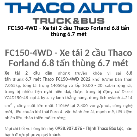
FC150-4WD - Xe tải 2 cầu Thaco Forland 6.8 tấn
thùng 6.7 mét
FC150-4WD - Xe tải 2 cầu Thaco
Forland 6.8 tấn thùng 6.7 mét
Xe tải 2 cầu dầu
nhông truyền khóa vi sai
6.8
tấn
thùng
6.7 mét Thaco FC150-4WD 2022
khối lượng bản thân
7.055kg, tổng tải trọng 14050kg vỏ lốp 10.00 - 20, cabin rộng rãi,
trang bị nhiều tiện nghi hiện đại, được trang bị động cơ Diesel
YC4D150-48 loại 4 kỳ 4 xy lanh thẳng hàng, dung tích xylanh 4.214
3
cm
, công suất lớn nhất 110kW tại 2.800 vòng/phút, công nghệ
mới, tiêu chuẩn khí thải Euro 4, vận hành êm ái, mạnh mẽ, tiết kiệm
nhiên liệu, thân thiện môi trường.
Mọi chi tiết vui lòng liên hệ:
0938.907.076 - Thịnh Thaco Bảo Lộc
, hân
hạnh được phục vụ quý khách.