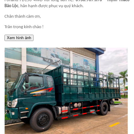
Forland FD150 4WD vui lòng liên hệ:
0938.907.076 - Thịnh Thaco
Bảo Lộc
, hân hạnh được phục vụ quý khách.
Chân thành cảm ơn,
Trân trọng kính chào !
Xem hình ảnh