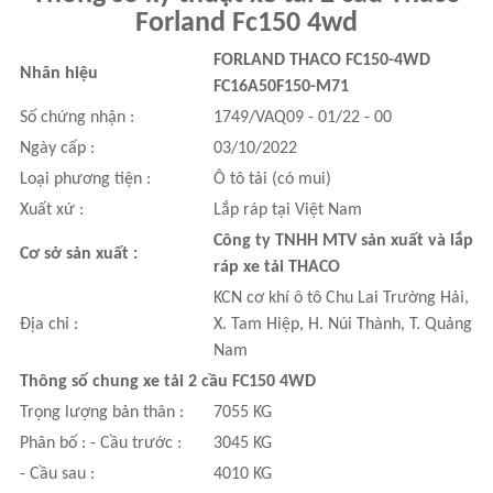
Forland Fc150 4wd
FORLAND THACO FC150-4WD
Nhãn hiệu
FC16A50F150-M71
Số chứng nhận :
1749/VAQ09 - 01/22 - 00
Ngày cấp :
03/10/2022
Loại phương tiện :
Ô tô tải (có mui)
Xuất xứ :
Lắp ráp tại Việt Nam
Công ty TNHH MTV sản xuất và lắp
Cơ sở sản xuất :
ráp xe tải THACO
KCN cơ khí ô tô Chu Lai Trường Hải,
Địa chỉ :
X. Tam Hiệp, H. Núi Thành, T. Quảng
Nam
Thông số chung xe tải 2 cầu FC150 4WD
Trọng lượng bản thân :
7055 KG
Phân bố : - Cầu trước :
3045 KG
- Cầu sau :
4010 KG