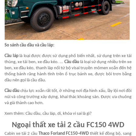
So sánh cầu dầu và cầu láp:
Cầu láp
là loại được được sử dụng phổ biến nhất, sử dụng trên xe tải
thùng, xe tải ben, xe đầu kéo. ...
Cầu dầu
là loại sử dụng nhiều trên xe
ben, xe đầu kéo, thanh láp nối từ bộ visai truyền mômen xoắn đến hệ
thống bánh răng hành tinh trên ổ trục bánh xe, được bôi trơn bằng
dầu nên gọi là cầu dầu.
Cầu dầu
chịu lực xoắn rất tốt, ở những nơi địa hình xấu, lầy lội nơi đồi
núi và công trường xây dựng, khai thác khoáng sản. Được ưa chuông
và giá thành cao hơn.
Xem thêm:
Cầu dầu, cầu láp, dí, khóa vi sai là gì?
Ngoại thất xe tải 2 cầu FC150 4WD
Cabin xe tải 2 cầu
Thaco Forland FC150-4WD
thiết kế đồng bộ, sang