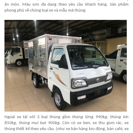
ăn mòn. Màu sơn đa dạng theo yêu cầu khách hàng. Sản phẩm
phong phú về chủng loại xe và mẫu mã thùng.
Ngoài xe tải với 3 loại thùng gồm
thùng lửng 990kg, thùng kín
850kg, thùng mui bạt 900kg.
Còn có xe ben, xe thu gom rác, xe
thùng thiết kế theo yêu cầu. (như xe bán hàng lưu động, bán café, xe