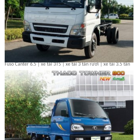
Fuso Canter 6.5 | xe tải 3T5 | xe tải 3 tấn rưỡi | xe tải 3.5 tấn