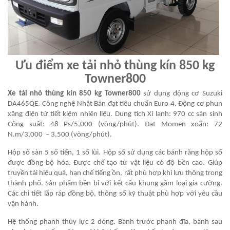
Ưu điểm
xe tải nhỏ thùng kín 850 kg
Towner800
Xe tải nhỏ thùng kín 850 kg Towner800
sử dụng động cơ Suzuki
DA465QE. Công nghệ Nhật Bản đạt tiêu chuẩn Euro 4. Động cơ phun
xăng điện tử tiết kiệm nhiên liệu. Dung tích Xi lanh: 970 cc sản sinh
Công suất: 48 Ps/5,000 (vòng/phút). Đạt Momen xoắn: 72
N.m/3,000 – 3,500 (vòng/phút).
Hộp số sàn 5 số tiến, 1 số lùi. Hộp số sử dụng các bánh răng hộp số
được đồng bộ hóa. Được chế tạo từ vật liệu có độ bền cao. Giúp
truyền tải hiệu quả, hạn chế tiếng ồn, rất phù hợp khi lưu thông trong
thành phố. Sản phẩm bền bỉ với kết cấu khung gầm loại gia cường.
Các chi tiết lắp ráp đồng bộ, thông số kỹ thuật phù hợp với yêu cầu
vận hành.
Hệ thống phanh thủy lực 2 dòng. Bánh trước phanh đĩa, bánh sau