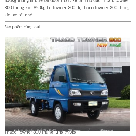
850kg thung kin, xe tai duoi 1 tan, xe tai nho duoi 1 tan, towner
800 thùng kín, 850kg tk, towner 800 tk, thaco towner 800 thùng
kín, xe tải nhỏ
Sản phẩm cùng loại
Thaco Towner 800 thùng lửng 990kg