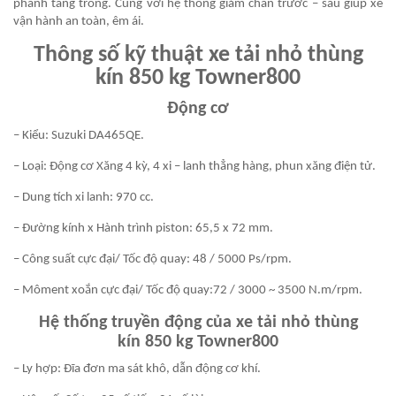
phanh tang trống. Cùng với hệ thống giảm chấn trước – sau giúp xe
vận hành an toàn, êm ái.
Thông số kỹ thuật
xe tải nhỏ thùng
kín 850 kg Towner800
Động cơ
– Kiểu: Suzuki DA465QE.
– Loại: Động cơ Xăng 4 kỳ, 4 xi – lanh thẳng hàng, phun xăng điện tử.
– Dung tích xi lanh: 970 cc.
– Đường kính x Hành trình piston: 65,5 x 72 mm.
– Công suất cực đại/ Tốc độ quay: 48 / 5000 Ps/rpm.
– Môment xoắn cực đại/ Tốc độ quay:72 / 3000 ~ 3500 N.m/rpm.
Hệ thống truyền động của x
e tải nhỏ thùng
kín 850 kg Towner800
– Ly hợp: Đĩa đơn ma sát khô, dẫn động cơ khí.