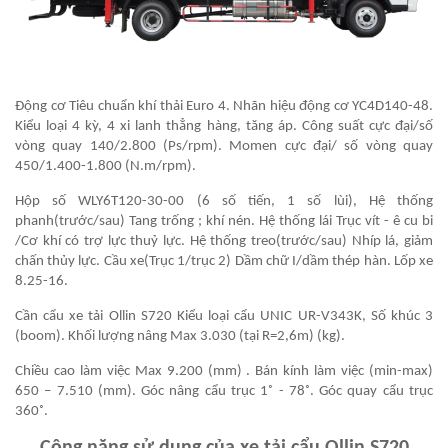
Động cơ Tiêu chuẩn khí thải Euro 4. Nhãn hiệu động cơ YC4D140-48.
Kiểu loại 4 kỳ, 4 xi lanh thẳng hàng, tăng áp. Công suất cực đại/số
vòng quay 140/2.800 (Ps/rpm). Momen cực đại/ số vòng quay
450/1.400-1.800 (N.m/rpm).
Hộp số WLY6T120-30-00 (6 số tiến, 1 số lùi), Hệ thống
phanh(trước/sau) Tang trống ; khí nén. Hệ thống lái Trục vít - ê cu bi
/Cơ khí có trợ lực thuỷ lực. Hệ thống treo(trước/sau) Nhíp lá, giảm
chấn thủy lực. Cầu xe(Trục 1/trục 2) Dầm chữ I/dầm thép hàn. Lốp xe
8.25-16.
Cần cẩu xe tải Ollin S720 Kiểu loại cẩu UNIC UR-V343K, Số khúc 3
(boom). Khối lượng nâng Max 3.030 (tại R=2,6m) (kg).
Chiều cao làm việc Max 9.200 (mm) . Bán kính làm việc (min-max)
650 – 7.510 (mm). Góc nâng cẩu trục 1˚ - 78˚. Góc quay cẩu trục
360˚.