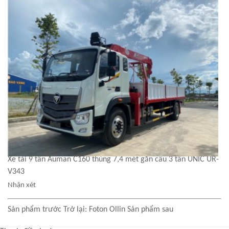
Xe tải 9 tấn Auman C160 thùng 7,4 mét gắn cẩu 3 tấn UNIC UR-
V343
Nhận xét
Sản phẩm trước
Trở lại: Foton Ollin
Sản phẩm sau