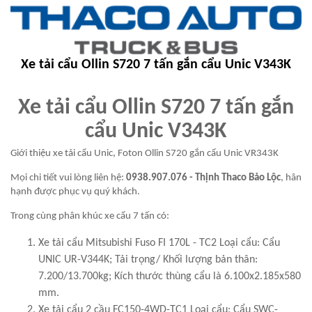
Xe tải cẩu Ollin S720 7 tấn gắn cẩu Unic V343K
Xe tải cẩu Ollin S720 7 tấn gắn
cẩu Unic V343K
Giới thiệu xe tải cẩu Unic, Foton Ollin S720 gắn cẩu Unic VR343K
Mọi chi tiết vui lòng liên hệ:
0938.907.076
- Thịnh Thaco Bảo Lộc
, hân
hạnh được phục vụ quý khách.
Trong cùng phân khúc xe cẩu 7 tấn có:
Xe tải cẩu Mitsubishi Fuso FI 170L - TC2 Loại cẩu: Cẩu
UNIC UR-V344K; Tải trọng/ Khối lượng bản thân:
7.200/13.700kg; Kích thước thùng cẩu là 6.100x2.185x580
mm.
Xe tải cẩu 2 cầu FC150-4WD-TC1 Loại cẩu: Cẩu SWC-