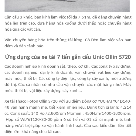
Cần cẩu 3 khúc, bán kính làm việc tối đa 7.51m, dễ dàng chuyển hàng
hóa lên trên cao, đưa hàng hóa xuống dưới thấp hoặc chuyển hàng
hóa qua các vật cản.
Vận chuyển hàng hóa trên thùng tải lửng. Có Đèn làm việc vào ban
đêm và đèn cảnh báo.
Ứng dụng của xe tải 7 tấn gắn cẩu Unic Ollin S720
Các doanh nghiệp kinh doanh sắt, thép, cơ khí. Các công ty xây dựng,
các doanh nghiệp, đại lý kinh doanh, vận chuyển vật liệu xây dựng,
máy móc, thiết bị. Các công ty điện lực, công ty cây xanh, môi trường
đô thị. Các cá nhân có nhu cầu vận chuyển các mặt hàng như: Máy
móc, thiết bị, vật liệu xây dựng, cây xanh…
Xe tải Thaco Foton Ollin S720 với ưu điểm Động cơ YUCHAI YC4D140-
48 vận hành mạnh mẽ, tiết kiệm nhiên liệu. Dung tích xi lanh: 4.214
cc. Công suất: 140 Hp /2.800rpm Momen : 450N.m/1400-1800rpm.
Hộp số WLY6T120-30-00 gồm 6 số tiến và 01 số lùi mạnh mẽ, tính
năng vượt trội giúp xe vận hành linh hoạt. Cầu sau kiểu dầm liền tiết
diện lớn, khả năng chịu tải cao.