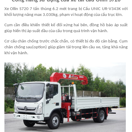
Công năng sử dụng của xe tải cẩu Ollin S720
Xe Ollin S720 7 tấn thùng 6.2 mét trang bị Cẩu UNIC UR-V343K với
khối lượng nâng max 3.030kg, phạm vi hoạt động của cẩu trục lớn.
Cụm cần điều khiển thiết kế đối xứng hai bên, đồng hồ báo áp suất
giúp hiển thị áp suất dầu của cẩu trong quá trình vận hành.
Cơ cấu chân chống trước chắc chắn, có thiết bị đo độ cân bằng. Cụm
chân chống sau(option) giúp giảm tải trọng lên cầu xe, tăng khả năng
khi vận hành.