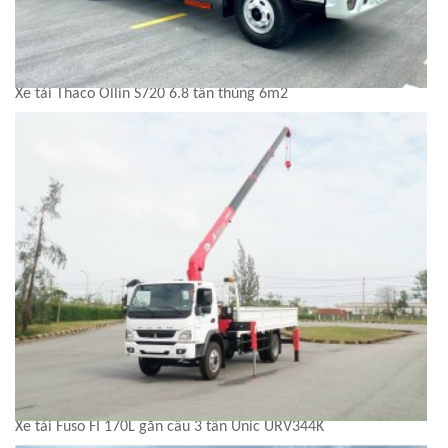
Xe tải Thaco Ollin S720 6.8 tấn thùng 6m2
Xe tải Fuso FI 170L gắn cẩu 3 tấn Unic URV344K