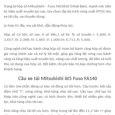
Trang bị hộp số Mitsubishi – Fuso M036S6 (Nhật Bản), mạnh mẽ, bền
bỉ, hiệu suất truyền lực cao, tùy chọn lắp bộ trích công suất (PTO) cho
xe tải cẩu, xe chuyên dùng.
Ly hợp 01 đĩa, ma sát khô, dẫn động thủy lực.
Hộp số Cơ khí, số sàn, 6 số tiến,1 số lùi. Tỷ số truyền I: 5,400; II:
3,657; III: 2,368; IV: 1,465; V: 1,000;VI: 0,711; R: 5,400.
Công nghệ chế tạo bánh răng hộp số: toàn bộ bánh răng hộp số được
gia công chính xác và xử lý bề mặt, giúp gia tăng độ cứng của bánh
răng và tăng hiệu suất truyền lực, nâng cao chất lượng, độ bền và tuổi
thọ sử dụng của hộp số, tiết kiệm chi phí bảo trì,bảo dưỡng hơn cho
khách hàng.
Cầu xe tải Mitsubishi 6t5 Fuso FA140
Có tấm che chắn động cơ bảo vệ động cơ tốt hơn. Cầu trước: kết cấu
dầm chữ “І”, cứng vững, khả năng chịu tải cao. Cầu sau: chế tạo từ
thép hàn công nghệ cao, có kích thước lớn, thiết kế nhiều gân chịu
lực, khả năng chịu tải cao.
Khả năng chịu tải tối ưu hơn, tổng trọng tải lên đến 11,2 tấn => giúp