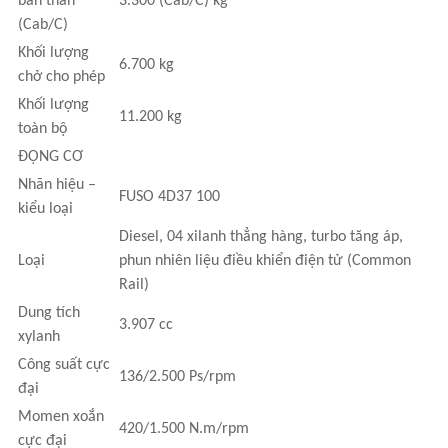
bản thân
3.300 (Cab/C) kg
(Cab/C)
Khối lượng
6.700 kg
chở cho phép
Khối lượng
11.200 kg
toàn bộ
ĐỘNG CƠ
Nhãn hiệu –
FUSO 4D37 100
kiểu loại
Diesel, 04 xilanh thẳng hàng, turbo tăng áp,
Loại
phun nhiên liệu điều khiển điện tử (Common
Rail)
Dung tích
3.907 cc
xylanh
Công suất cực
136/2.500 Ps/rpm
đại
Momen xoắn
420/1.500 N.m/rpm
cực đại