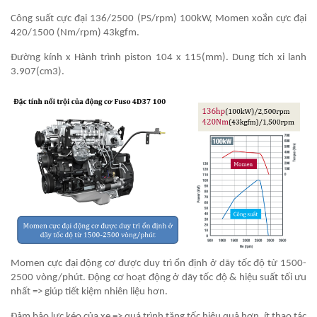
Công suất cực đại 136/2500 (PS/rpm)
100kW
, Momen xoắn cực đại
420/1500 (Nm/rpm)
43kgfm
.
Đường kính x Hành trình piston 104 x 115(mm). Dung tích xi lanh
3.907(cm3).
Momen cực đại động cơ được duy trì ổn định ở dãy tốc độ từ 1500-
2500 vòng/phút. Động cơ hoạt động ở dãy tốc độ & hiệu suất tối ưu
nhất => giúp tiết kiệm nhiên liệu hơn.
Đảm bảo lực kéo của xe => quá trình tăng tốc hiệu quả hơn, ít thao tác