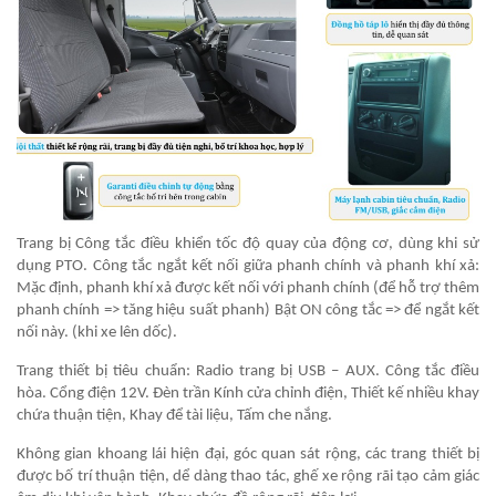
Trang bị Công tắc điều khiển tốc độ quay của động cơ, dùng khi sử
dụng PTO. Công tắc ngắt kết nối giữa phanh chính và phanh khí xả:
Mặc định, phanh khí xả được kết nối với phanh chính (để hỗ trợ thêm
phanh chính => tăng hiệu suất phanh) Bật ON công tắc => để ngắt kết
nối này. (khi xe lên dốc).
Trang thiết bị tiêu chuẩn: Radio trang bị USB – AUX. Công tắc điều
hòa. Cổng điện 12V. Đèn trần Kính cửa chỉnh điện, Thiết kế nhiều khay
chứa thuận tiện, Khay để tài liệu, Tấm che nắng.
Không gian khoang lái hiện đại, góc quan sát rộng, các trang thiết bị
được bố trí thuận tiện, dể dàng thao tác, ghế xe rộng rãi tạo cảm giác