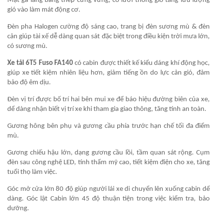
Mặt ga lăng bằng thép cứng vững, có lưới thông gió tăng lưu lượng
gió vào làm mát động cơ.
Đèn pha Halogen cường độ sáng cao, trang bị đèn sương mù & đèn
cản giúp tài xế dễ dàng quan sát đặc biệt trong điều kiện trời mưa lớn,
có sương mù.
Xe tải 6T5 Fuso FA140
có cabin được thiết kế kiểu dáng khí động học,
giúp xe tiết kiệm nhiên liệu hơn, giảm tiếng ồn do lực cản gió, đảm
bảo độ êm dịu.
Đèn vị trí được bố trí hai bên mui xe để báo hiệu đường biên của xe,
dể dàng nhận biết vị trí xe khi tham gia giao thông, tăng tính an toàn.
Gương hông bên phụ và gương cầu phía trước hạn chế tối đa điểm
mù.
Gương chiếu hậu lớn, dạng gương cầu lồi, tầm quan sát rộng. Cụm
đèn sau công nghệ LED, tính thẩm mỹ cao, tiết kiệm điện cho xe, tăng
tuổi thọ làm việc.
Góc mở cửa lớn 80 độ giúp người lái xe di chuyển lên xuống cabin dể
dàng. Góc lật Cabin lớn 45 độ thuận tiện trong việc kiểm tra, bảo
dưỡng.