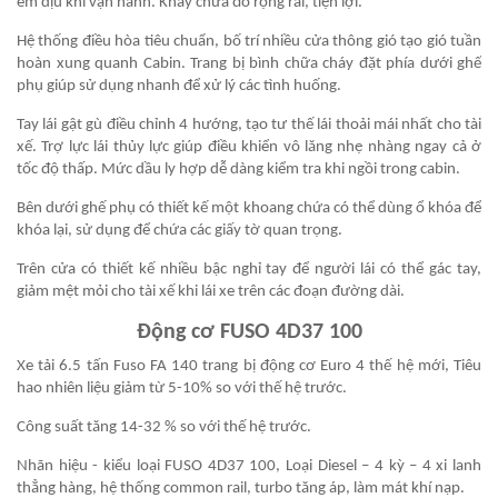
êm dịu khi vận hành. Khay chứa đồ rộng rãi, tiện lợi.
Hệ thống điều hòa tiêu chuẩn, bố trí nhiều cửa thông gió tạo gió tuần
hoàn xung quanh Cabin. Trang bị bình chữa cháy đặt phía dưới ghế
phụ giúp sử dụng nhanh để xử lý các tình huống.
Tay lái gật gù điều chỉnh 4 hướng, tạo tư thế lái thoải mái nhất cho tài
xế. Trợ lực lái thủy lực giúp điều khiển vô lăng nhẹ nhàng ngay cả ở
tốc độ thấp. Mức dầu ly hợp dễ dàng kiểm tra khi ngồi trong cabin.
Bên dưới ghế phụ có thiết kế một khoang chứa có thể dùng ổ khóa để
khóa lại, sử dụng để chứa các giấy tờ quan trọng.
Trên cửa có thiết kế nhiều bậc nghỉ tay để người lái có thể gác tay,
giảm mệt mỏi cho tài xế khi lái xe trên các đoạn đường dài.
Động cơ FUSO 4D37 100
Xe tải 6.5 tấn Fuso FA 140 trang bị động cơ Euro 4 thế hệ mới, Tiêu
hao nhiên liệu giảm từ 5-10% so với thế hệ trước.
Công suất tăng 14-32 % so với thế hệ trước.
Nhãn hiệu - kiểu loại FUSO 4D37 100, Loại Diesel – 4 kỳ – 4 xi lanh
thẳng hàng, hệ thống common rail, turbo tăng áp, làm mát khí nạp.