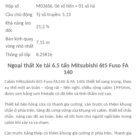
Hộp số
M036S6, 06 số tiến + 01 số lùi
Cầu chủ động
Tỷ số truyền: 5,13
Khả năng leo
21,2 %
dốc
Bán kính quay
7,15 m
vòng nhỏ nhất
Thông số lốp
8.25R16
Ngoại thất Xe tải 6.5 tấn Mitsubishi 6t5 Fuso FA
140
Cabin Mitsubishi 6t5 Fuso FA140 & FA 140L
thiết kế sang trọng, theo
xu thế mới
an toàn – rộng rãi – tiện nghi, chiều rộng cabin 1995mm,
được sơn bằng sơn
Metalic
có độ bền và tính thẩm mỹ cao.
Thiết kế bên hông cửa có thanh gia cường, cản trước có thêm khung
chắn ở phía trên, tăng độ cứng vững của khung vỏ cabin. thiết kế chắc
chắn, nâng cao độ an toàn, bảo vệ tốt hơn cho người ngồi bên trong
cabin khi xảy ra va chạm.
Cản trước bằng thép có thêm khung gia cường ở phía trên, Thanh gia