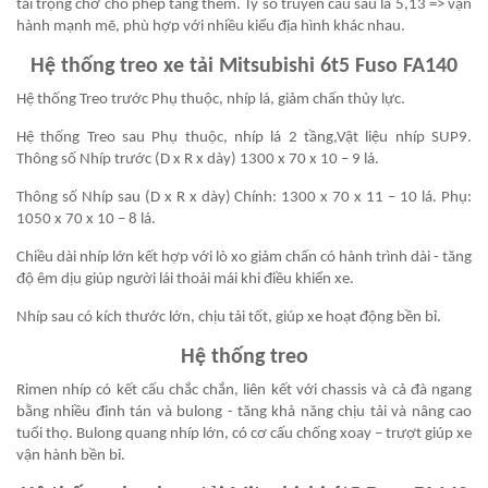
tải trọng chở cho phép tăng thêm. Tỷ số truyền cầu sau là 5,13 => vận
hành mạnh mẽ, phù hợp với nhiều kiểu địa hình khác nhau.
Hệ thống treo xe tải Mitsubishi 6t5 Fuso FA140
Hệ thống Treo trước Phụ thuộc, nhíp lá, giảm chấn thủy lực.
Hệ thống Treo sau Phụ thuộc, nhíp lá 2 tầng,Vật liệu nhíp SUP9.
Thông số Nhíp trước (D x R x dày) 1300 x 70 x 10 – 9 lá.
Thông số Nhíp sau (D x R x dày) Chính: 1300 x 70 x 11 – 10 lá. Phụ:
1050 x 70 x 10 – 8 lá.
Chiều dài nhíp lớn kết hợp với lò xo giảm chấn có hành trình dài - tăng
độ êm dịu giúp người lái thoải mái khi điều khiển xe.
Nhíp sau có kích thước lớn, chịu tải tốt, giúp xe hoạt động bền bỉ.
Hệ thống treo
Rimen nhíp có kết cấu chắc chắn, liên kết với chassis và cả đà ngang
bằng nhiều đinh tán và bulong - tăng khả năng chịu tải và nâng cao
tuổi thọ. Bulong quang nhíp lớn, có cơ cấu chống xoay – trượt giúp xe
vận hành bền bỉ.