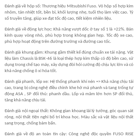
Đánh giá về hộp số: Thương hiệu Mitsubishi Fuso. Vỏ hộp số hợp kim
nhôm, tản nhiệt tốt, bền bỉ, khối lượng nhẹ, tuổi thọ làm việc cao. Tỷ
số truyền tăng, giúp xe đạt tốc độ cao, tiết kiệm nhiên liệu.
Đánh giá về động lực học: Khả năng vượt dốc ở tay số 1 là >22%. Bán
kính quay vòng nhỏ, phù hợp trong không gian hẹp. Tốc độ xe cao,
phù hợp hoạt động trên đường trường và đường cao tốc.
Đánh giá khung gầm: Khung gầm thiết kế đúng chuẩn xe tải nặng. Vật
liệu làm Chassis là BSK-46 là loại thép hợp kim thấp có độ bền cao, sử
dụng trong chế tạo máy, xây dựng đòi hỏi cường độ chịu lực lớn và có
khả năng chống ô xi hóa tốt.
Đánh giá phanh, lốp xe: Hệ thống phanh khí nén => Khả năng chịu tải
cao, trang bị công nghệ điều chỉnh khe hở má phanh và tang trống tự
động ASA , SP đối thủ: phanh dầu. Lốp và mâm lớn hơn SP đối thủ,
tăng khả năng chịu tải.
Đánh giá nội ngoại thất: Không gian khoang lái lý tưởng, góc quan sát
rộng, nội thất tiện nghi bố trí khoa học. Màu sắc và vật liệu nội thất
sang trọng, chống bám bẩn.
Đánh giá về độ an toàn tin cậy: Công nghệ độc quyền FUSO RISE