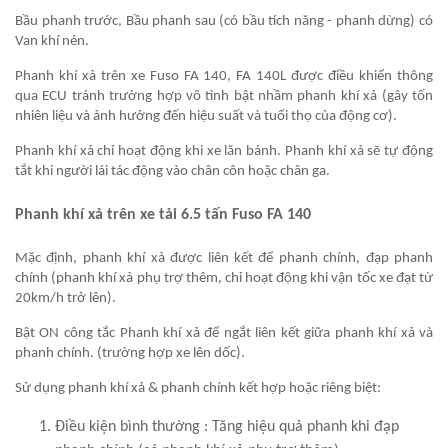
Bầu phanh trước, Bầu phanh sau (có bầu tích năng - phanh dừng) có
Van khí nén.
Phanh khí xả trên xe Fuso FA 140, FA 140L được điều khiển thông
qua ECU tránh trường hợp vô tình bật nhầm phanh khí xả (gây tốn
nhiên liệu và ảnh hưởng đến hiệu suất và tuổi thọ của động cơ).
Phanh khí xả chỉ hoạt động khi xe lăn bánh. Phanh khí xả sẽ tự động
tắt khi người lái tác động vào chân côn hoặc chân ga.
Phanh khí xả trên xe tải 6.5 tấn Fuso FA 140
Mặc định, phanh khí xả được liên kết để phanh chính, đạp phanh
chính (phanh khí xả phụ trợ thêm, chỉ hoạt động khi vận tốc xe đạt từ
20km/h trở lên).
Bật ON công tắc Phanh khí xả để ngắt liên kết giữa phanh khí xả và
phanh chính. (trường hợp xe lên dốc).
Sử dụng phanh khí xả & phanh chính kết hợp hoặc riêng biệt:
Điều kiện bình thường : Tăng hiệu quả phanh khi đạp