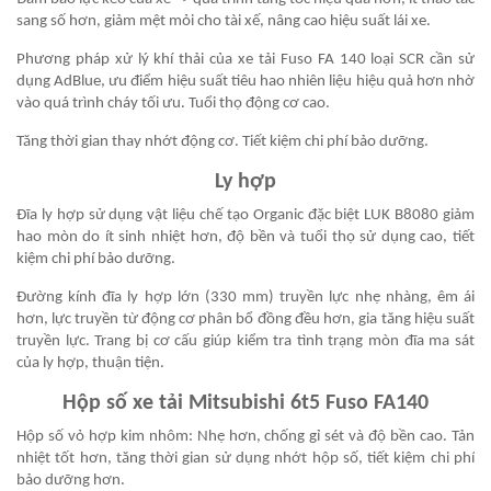
sang số hơn, giảm mệt mỏi cho tài xế, nâng cao hiệu suất lái xe.
Phương pháp xử lý khí thải của xe tải Fuso FA 140 loại SCR cần sử
dụng AdBlue, ưu điểm hiệu suất tiêu hao nhiên liệu hiệu quả hơn nhờ
vào quá trình cháy tối ưu. Tuổi thọ động cơ cao.
Tăng thời gian thay nhớt động cơ. Tiết kiệm chi phí bảo dưỡng.
Ly hợp
Đĩa ly hợp sử dụng vật liệu chế tạo Organic đặc biệt LUK B8080 giảm
hao mòn do ít sinh nhiệt hơn, độ bền và tuổi thọ sử dụng cao, tiết
kiệm chi phí bảo dưỡng.
Đường kính đĩa ly hợp lớn (330 mm) truyền lực nhẹ nhàng, êm ái
hơn, lực truyền từ động cơ phân bổ đồng đều hơn, gia tăng hiệu suất
truyền lực. Trang bị cơ cấu giúp kiểm tra tình trạng mòn đĩa ma sát
của ly hợp, thuận tiện.
Hộp số xe tải Mitsubishi 6t5 Fuso FA140
Hộp số vỏ hợp kim nhôm: Nhẹ hơn, chống gỉ sét và độ bền cao. Tản
nhiệt tốt hơn, tăng thời gian sử dụng nhớt hộp số, tiết kiệm chi phí
bảo dưỡng hơn.