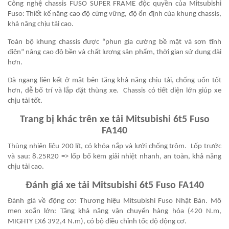
Công nghệ chassis FUSO SUPER FRAME độc quyền của Mitsubishi
Fuso: Thiết kế nâng cao độ cứng vững, độ ổn định của khung chassis,
khả năng chịu tải cao.
Toàn bộ khung chassis được “phun gia cường bề mặt và sơn tĩnh
điện” nâng cao độ bền và chất lượng sản phẩm, thời gian sử dụng dài
hơn.
Đà ngang liên kết ở mặt bên tăng khả năng chịu tải, chống uốn tốt
hơn, dễ bố trí và lắp đặt thùng xe.
Chassis có tiết diện lớn giúp xe
chịu tải tốt.
Trang bị khác trên xe tải Mitsubishi 6t5 Fuso
FA140
Thùng nhiên liệu 200 lít, có khóa nắp và lưới chống trộm. Lốp trước
và sau: 8.25R20 => lốp bố kẽm giải nhiệt nhanh, an toàn, khả năng
chịu tải cao.
Đánh giá xe tải Mitsubishi 6t5 Fuso FA140
Đánh giá về động cơ: Thương hiệu Mitsubishi Fuso Nhật Bản. Mô
men xoắn lớn: Tăng khả năng vận chuyển hàng hóa (420 N.m,
MIGHTY EX6 392,4 N.m), có bộ điều chỉnh tốc độ động cơ.