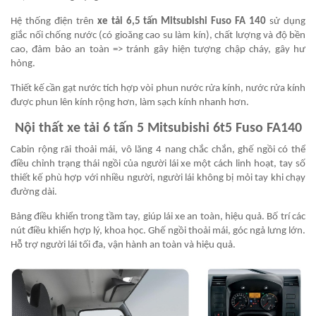
Hệ thống điện trên
xe tải 6,5 tấn Mitsubishi Fuso FA 140
sử dụng
giắc nối chống nước (có gioăng cao su làm kín), chất lượng và độ bền
cao, đảm bảo an toàn => tránh gây hiện tượng chập cháy, gây hư
hỏng.
Thiết kế cần gạt nước tích hợp vòi phun nước rửa kính, nước rửa kính
được phun lên kính rộng hơn, làm sạch kính nhanh hơn.
Nội thất xe tải 6 tấn 5 Mitsubishi 6t5 Fuso FA140
Cabin rộng rãi thoải mái, vô lăng 4 nang chắc chắn, ghế ngồi có thể
điều chỉnh trạng thái ngồi của người lái xe một cách linh hoạt, tay số
thiết kế phù hợp với nhiều người, người lái không bị mỏi tay khi chạy
đường dài.
Bảng điều khiển trong tầm tay, giúp lái xe an toàn, hiệu quả. Bố trí các
nút điều khiển hợp lý, khoa học. Ghế ngồi thoải mái, góc ngả lưng lớn.
Hỗ trợ người lái tối đa, vận hành an toàn và hiệu quả.