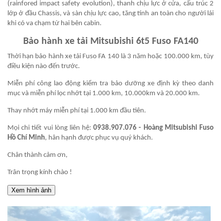
(rainfored impact safety evolution), thanh chịu lực ở cửa, cấu trúc 2
lớp ở đầu Chassis, và sàn chịu lực cao, tăng tính an toàn cho người lái
khi có va chạm từ hai bên cabin.
Bảo hành xe tải Mitsubishi 6t5 Fuso FA140
Thời hạn bảo hành xe tải Fuso FA 140 là 3 năm hoặc 100.000 km, tùy
điều kiện nào đến trước.
Miễn phí công lao động kiểm tra bảo dưỡng xe định kỳ theo danh
mục và miễn phí lọc nhớt tại 1.000 km, 10.000km và 20.000 km.
Thay nhớt máy miễn phí tại 1.000 km đầu tiên.
Mọi chi tiết vui lòng liên hệ:
0938.907.076
- Hoàng Mitsubishi Fuso
Hồ Chí Minh
, hân hạnh được phục vụ quý khách.
Chân thành cảm ơn,
Trân trọng kính chào !
Xem hình ảnh