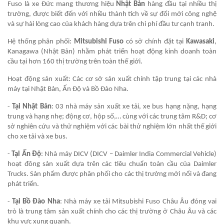
Fuso là xe Đức mang thương hiệu
Nhật Bản
hàng đầu tại nhiều thị
trường, được biết đến với nhiều thành tích về sự đổi mới công nghệ
và sự hài lòng cao của khách hàng dựa trên chi phí đầu tư cạnh tranh.
Hệ thống phân phối:
Mitsubishi Fuso
có sở chính đặt tại
Kawasaki
,
Kanagawa (Nhật Bản) nhằm phát triển hoạt động kinh doanh toàn
cầu tại hơn 160 thị trường trên toàn thế giới.
Hoạt động sản xuất: Các cơ sở sản xuất chính tập trung tại các nhà
máy tại Nhật Bản, Ấn Độ và Bồ Đào Nha.
-
Tại Nhật Bản
: 03 nhà máy sản xuất xe tải, xe bus hạng nặng, hạng
trung và hạng nhẹ; động cơ, hộp số,… cùng với các trung tâm R&D; cơ
sở nghiên cứu và thử nghiệm với các bài thử nghiệm lớn nhất thế giới
cho xe tải và xe bus.
-
Tại Ấn Độ
: Nhà máy DICV (DICV – Daimler India Commercial Vehicle)
hoạt đông sản xuất dựa trên các tiêu chuẩn toàn cầu của Daimler
Trucks. Sản phẩm được phân phối cho các thị trường mới nổi và đang
phát triển.
-
Tại Bồ Đào Nha
: Nhà máy xe tải Mitsubishi Fuso Châu Âu đóng vai
trò là trung tâm sản xuất chính cho các thị trường ở Châu Âu và các
khu vực xung quanh.