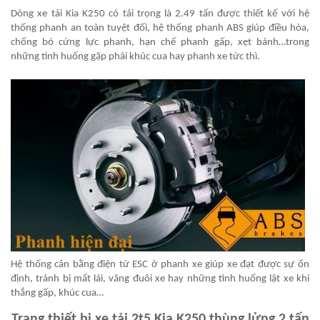
Dòng xe tải Kia K250 có tải trọng là 2.49 tấn được thiết kế với hệ
thống phanh an toàn tuyệt đối, hệ thống phanh ABS giúp điều hòa,
chống bó cứng lực phanh, hạn chế phanh gấp, xẹt bánh…trong
những tình huống gặp phải khúc cua hay phanh xe tức thì.
Hệ thống cân bằng điện tử ESC ở phanh xe giúp xe đạt được sự ổn
định, tránh bị mất lái, văng đuôi xe hay những tình huống lật xe khi
thắng gấp, khúc cua…
Trang thiết bị xe tải 2t5 Kia K250 thùng lửng 2 tấn