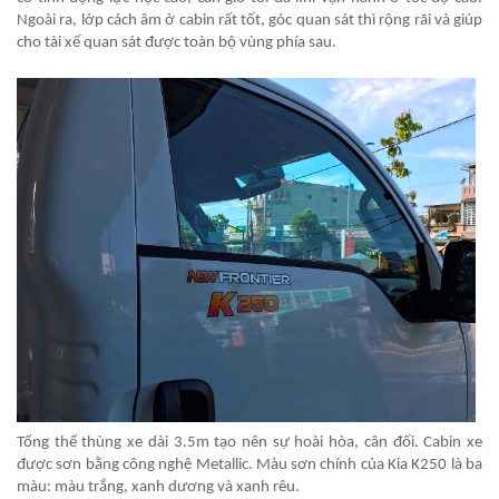
Ngoài ra, lớp cách âm ở cabin rất tốt, góc quan sát thì rộng rãi và giúp
cho tài xế quan sát được toàn bộ vùng phía sau.
Tổng thể thùng xe dài 3.5m tạo nên sự hoài hòa, cân đối. Cabin xe
được sơn bằng công nghệ Metallic. Màu sơn chính của Kia K250 là ba
màu: màu trắng, xanh dương và xanh rêu.