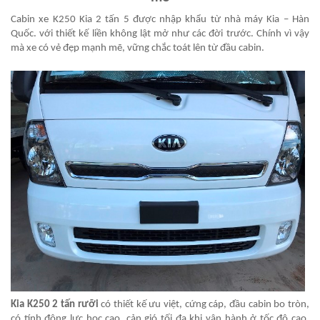
Cabin xe K250 Kia 2 tấn 5 được nhập khẩu từ nhà máy Kia – Hàn
Quốc. với thiết kế liền không lật mở như các đời trước. Chính vì vậy
mà xe có vẻ đẹp mạnh mẽ, vững chắc toát lên từ đầu cabin.
Kia K250 2 tấn rưỡi
có thiết kế ưu việt, cứng cáp, đầu cabin bo tròn,
có tính động lực học cao, cản gió tối đa khi vận hành ở tốc độ cao.