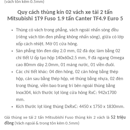
(vách tôn kẽm 0.5mm)
Quy cách thùng kín 02 vách xe tải 2 tấn
Mitsubishi 1T9 Fuso 1.9 tấn Canter TF4.9 Euro 5
Thùng có vách trong phẳng, vách ngoài nhấn sóng đều
(riêng vách tôn đen phẳng không nhấn sóng), giữa có lớp
xốp cách nhiệt. Mở 01 cửa hông.
Sàn phẳng tôn đen dày 2.0 mm, 02 đà dọc làm bằng 02
chi tiết U ốp tạo hộp 140x60x2.5 mm, 9 đà ngang Omega
cao 80mm dày 2.0mm, 01 máng nước, 01 viền đuôi.
Các chi tiết khác: 04 đèn hông, 02 cản hông bằng thép
hộp, cản sau bằng thép hộp, vè thùng bằng nhựa, 02 đèn
trong thùng, viền bao trang trí bên ngoài thùng bằng
Inox304, kích thước lọt lòng cửa hông RxC: 942x1700
mm.
Kích thước lọt lòng thùng DxRxC: 4450 x 1750 x 1830mm.
Giá thùng xe tải 2 tấn Mitsubishi Fuso thùng kín 2 vách là
52 triệu
đồng
(Vách ngoài & trong tôn kẽm 0.5mm)