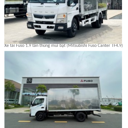
Xe tải Fuso 1.9 tấn thùng mui bạt (Mitsubishi Fuso Canter TF4.9)