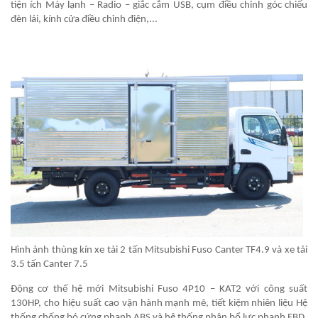
tiện ích Máy lạnh – Radio – giắc cắm USB, cụm điều chỉnh góc chiếu
đèn lái, kính cửa điều chỉnh điện,...
Hình ảnh thùng kín xe tải 2 tấn Mitsubishi Fuso Canter TF4.9 và xe tải
3.5 tấn Canter 7.5
Động cơ thế hệ mới Mitsubishi Fuso 4P10 – KAT2 với công suất
130HP, cho hiệu suất cao vận hành mạnh mẽ, tiết kiệm nhiên liệu Hệ
thống chống bó cứng phanh ABS và hệ thống phân bổ lực phanh EBD,