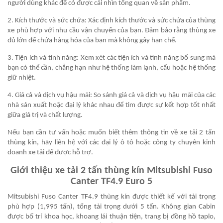
người dùng khác để có được cái nhìn tổng quan về sản phẩm.
2. Kích thước và sức chứa: Xác định kích thước và sức chứa của thùng
xe phù hợp với nhu cầu vận chuyển của bạn. Đảm bảo rằng thùng xe
đủ lớn để chứa hàng hóa của bạn mà không gây hạn chế.
3. Tiện ích và tính năng: Xem xét các tiện ích và tính năng bổ sung mà
bạn có thể cần, chẳng hạn như hệ thống làm lạnh, cẩu hoặc hệ thống
giữ nhiệt.
4. Giá cả và dịch vụ hậu mãi: So sánh giá cả và dịch vụ hậu mãi của các
nhà sản xuất hoặc đại lý khác nhau để tìm được sự kết hợp tốt nhất
giữa giá trị và chất lượng.
Nếu bạn cần tư vấn hoặc muốn biết thêm thông tin về xe tải 2 tấn
thùng kín, hãy liên hệ với các đại lý ô tô hoặc công ty chuyên kinh
doanh xe tải để được hỗ trợ.
Giới thiệu xe tải 2 tấn thùng kín Mitsubishi Fuso
Canter TF4.9 Euro 5
Mitsubishi Fuso Canter TF4.9 thùng kín được thiết kế với tải trọng
phù hợp (1,995 tấn), tổng tải trọng dưới 5 tấn. Không gian Cabin
được bố trí khoa học, khoang lái thuận tiện, trang bị đồng hồ taplo,