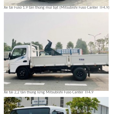
Xe tải Fuso 1.9 tấn thùng mui bạt (Mitsubishi Fuso Canter TF4.9)
Xe tải 2,2 tấn thùng lửng Mitsubishi Fuso Canter TF4.9