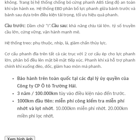
không. Trang bị hệ thống chống bó cứng phanh ABS tăng độ an toàn
khi vận hành xe. Hệ thống EBD phân bổ lực phanh giữa bánh trước và
bánh sau dựa trên điều kiện tải trọng, tối ưu hiệu quả phanh.
Cầu trước:
Dầm chữ “І”.
Cầu sau:
khả năng chịu tải lớn. tỷ số truyền
cầu lớn, cứng vững, vận hành mạnh mẽ.
Hệ thống treo: phụ thuộc, nhíp, lá, giảm chấn thủy lực.
Cơ cấu phanh đĩa trên tất cả các trục với 2 cơ cấu ép cho lực phanh
lớn, phân bố đều lên mặt bề mặt tiếp xúc. Phanh khí xả hỗ trợ phanh
chính khi xuống đèo, dốc, giảm hao mòn má phanh.
Bảo hành trên toàn quốc tại các đại lý ủy quyền của
Công ty CP Ô tô Trường Hải.
3 năm / 100.000km
tùy vào điều kiện nào đến trước.
1000km đầu tiên: miễn phí công kiểm tra miễn phí
nhớt và lọt nhớt
. 10.000km miễn phí nhớt. 20.000km
miền phí lọc nhớt.
Xem hình ảnh