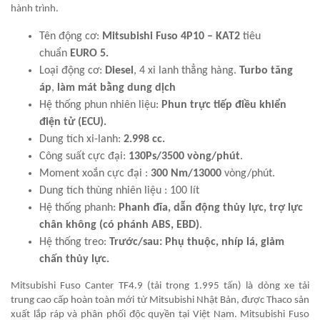
hành trình.
Tên động cơ:
Mitsubishi Fuso 4P10 – KAT2
tiêu
chuẩn
EURO 5.
Loại động cơ:
Diesel
, 4 xi lanh thẳng hàng.
Turbo tăng
áp
,
làm mát bằng dung dịch
Hệ thống phun nhiên liệu:
Phun trực tiếp điều khiển
điện tử (ECU).
Dung tích xi-lanh:
2.998 cc.
Công suất cực đại:
130Ps/3500 vòng/phút
.
Moment xoắn cực đại :
300 Nm/13000
vòng/phút.
Dung tích thùng nhiên liệu : 100 lít
Hệ thống phanh:
Phanh đĩa, dẫn động thủy lực, trợ lực
chân không (có phánh ABS, EBD)
.
Hệ thống treo:
Trước/sau: Phụ thuộc, nhíp lá, giảm
chấn thủy lực.
Mitsubishi Fuso Canter TF4.9 (tải trọng 1.995 tấn) là dòng xe tải
trung cao cấp hoàn toàn mới từ Mitsubishi Nhật Bản, được Thaco sản
xuất lắp ráp và phân phối độc quyền tại Việt Nam. Mitsubishi Fuso