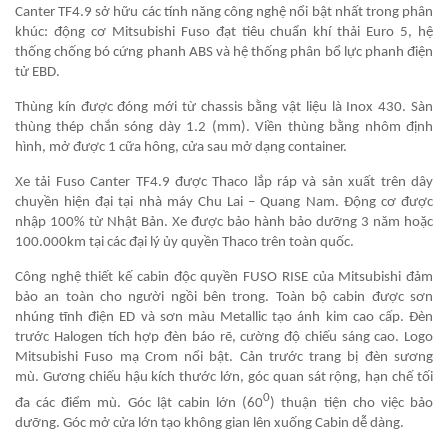
Canter TF4.9 sở hữu các tính năng công nghệ nổi bật nhất trong phân
khúc: động cơ Mitsubishi Fuso đạt tiêu chuẩn khí thải Euro 5, hệ
thống chống bó cứng phanh ABS và hệ thống phân bổ lực phanh điện
tử EBD.
Thùng kín được đóng mới từ chassis bằng vật liệu là Inox 430. Sàn
thùng thép chắn sóng dày 1.2 (mm). Viền thùng bằng nhôm định
hình, mở được 1 cữa hông, cửa sau mở dạng container.
Xe tải Fuso Canter TF4.9 được Thaco lắp ráp và sản xuất trên dây
chuyền hiện đại tại nhà máy Chu Lai – Quang Nam. Động cơ được
nhập 100% từ Nhật Bản. Xe được bảo hành bảo dưỡng 3 năm hoặc
100.000km tại các đại lý ủy quyền Thaco trên toàn quốc.
Công nghệ thiết kế cabin độc quyền FUSO RISE của Mitsubishi đảm
bảo an toàn cho người ngồi bên trong. Toàn bộ cabin được sơn
nhúng tĩnh điện ED và sơn màu Metallic tạo ánh kim cao cấp. Đèn
trước Halogen tích hợp đèn báo rẽ, cường độ chiếu sáng cao. Logo
Mitsubishi Fuso mạ Crom nổi bật. Cản trước trang bị đèn sương
mù. Gương chiếu hậu kích thước lớn, góc quan sát rộng, hạn chế tối
0
đa các điểm mù. Góc lật cabin lớn (60
) thuận tiện cho việc bảo
dưỡng. Góc mở cửa lớn tạo không gian lên xuống Cabin dễ dàng.