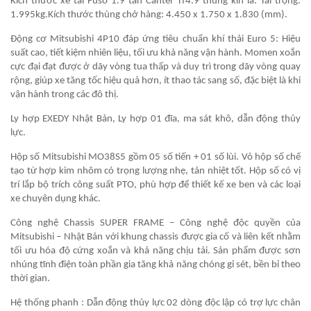
Kích thước xe tải Fuso 1.9 tấn Canter Tf4.9 thùng kín là: Tải trọng:
1.995kg.Kích thước thùng chở hàng: 4.450 x 1.750 x 1.830 (mm).
Động cơ Mitsubishi 4P10 đáp ứng tiêu chuẩn khí thải Euro 5: Hiệu
suất cao, tiết kiệm nhiên liệu, tối ưu khả năng vận hành. Momen xoắn
cực đại đạt được ở dãy vòng tua thấp và duy trì trong dãy vòng quay
rộng, giúp xe tăng tốc hiệu quả hơn, ít thao tác sang số, đặc biệt là khi
vận hành trong các đô thị.
Ly hợp EXEDY Nhật Bản, Ly hợp 01 đĩa, ma sát khô, dẫn động thủy
lực.
Hộp số Mitsubishi MO38S5 gồm 05 số tiến + 01 số lùi. Vỏ hộp số chế
tạo từ hợp kim nhôm có trọng lượng nhẹ, tản nhiệt tốt. Hộp số có vị
trí lắp bộ trích công suất PTO, phù hợp để thiết kế xe ben và các loại
xe chuyên dụng khác.
Công nghệ Chassis SUPER FRAME – Công nghệ độc quyền của
Mitsubishi – Nhật Bản với khung chassis được gia cố và liên kết nhằm
tối ưu hóa độ cứng xoắn và khả năng chịu tải. Sản phẩm được sơn
nhúng tĩnh điện toàn phần gia tăng khả năng chóng gỉ sét, bền bỉ theo
thời gian.
Hệ thống phanh : Dẫn động thủy lực 02 dòng độc lập có trợ lực chân