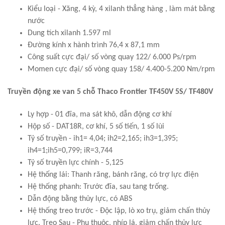
Kiểu loại - Xăng, 4 kỳ, 4 xilanh thẳng hàng , làm mát bằng
nước
Dung tích xilanh 1.597 ml
Đường kính x hành trình 76,4 x 87,1 mm
Công suất cực đại/ số vòng quay 122/ 6.000 Ps/rpm
Momen cực đại/ số vòng quay 158/ 4.400-5.200 Nm/rpm
Truyền động xe van 5 chỗ Thaco Frontier TF450V 5S/ TF480V
Ly hợp - 01 đĩa, ma sát khô, dẫn động cơ khí
Hộp số - DAT18R, cơ khí, 5 số tiến, 1 số lùi
Tỷ số truyền - ih1= 4,04; ih2=2,165; ih3=1,395;
ih4=1;ih5=0,799; iR=3,744
Tỷ số truyền lực chính - 5,125
Hệ thống lái: Thanh răng, bánh răng, có trợ lực điện
Hệ thống phanh: Trước đĩa, sau tang trống.
Dẫn động bằng thủy lực, có ABS
Hệ thống treo trước - Độc lập, lò xo trụ, giảm chấn thủy
lực. Treo Sau - Phụ thuộc, nhíp lá, giảm chấn thủy lực