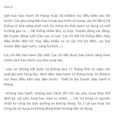
Lưu ý:
Giới hạn bảo hành 18 tháng hoặc 30.000km tùy điều kiện nào tới
trước: Các phụ tùng tiêu hao trong quá trình sử dụng, các chi tiết & hệ
thống có khả năng phát sinh hư hỏng do thói quen sử dụng và môi
trường gây ra, … Hệ thống nhiên liệu; Ly hợp; Truyền động các đăng;
Bộ truyền động cuối (cầu sau, vi sai); Các chi tiết hệ thống điện, hộp
điều khiển điện tử; hộp điều khiển và cơ cấu trợ lực điện, các loại
motor điện (gạt nước, nâng hạ kính,…)
Các chi tiết bảo hành đặc biệt: Các chi tiết được bảo hành riêng theo
chính sách bảo hành của nhà cung cấp.
- Lốp xe: không bắt buộc và không quá 12 tháng tính từ ngày sản
xuất ghi trên hông lốp.- Bình điện: Bảo hành 12 tháng hoặc 50.000km
tùy theo điều kiện nào đến trước.- Thiết bị âm thanh: Bảo hành 6
tháng.
- Không bảo hành: Không bảo hành đối với các phụ tùng thay thế
định kỳ, các phụ tùng hao mòn tự nhiên, … Các hư hỏng có nguyên
nhân từ công tác bảo dưỡng xe không đúng; Tự ý cải tạo hoặc hư
hỏng do sử dụng xe không đúng theo hướng dẫn sử dụng.