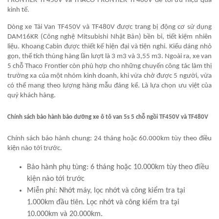
FRONTIER TF450V và THACO FRONTIER TF480V để tối ưu hiệu quả
kinh tế.
Dòng xe Tải Van TF450V và TF480V được trang bị động cơ sử dụng
DAM16KR (Công nghệ Mitsubishi Nhật Bản) bền bỉ, tiết kiệm nhiên
liệu. Khoang Cabin được thiết kế hiện đại và tiện nghi. Kiểu dáng nhỏ
gọn, thể tích thùng hàng lần lượt là 3 m3 và 3,55 m3. Ngoài ra, xe van
5 chỗ Thaco Frontier còn phù hợp cho những chuyến công tác làm thị
trường xa của một nhóm kinh doanh, khi vừa chở được 5 người, vừa
có thể mang theo lượng hàng mẫu đáng kể. Là lựa chọn ưu việt của
quý khách hàng.
Chính sách bảo hành bảo dưỡng xe ô tô van 5s 5 chỗ ngồi TF450V và TF480V
Chính sách bảo hành chung: 24 tháng hoặc 60.000km tùy theo điều
kiện nào tới trước.
Bảo hành phụ tùng: 6 tháng hoặc 10.000km tùy theo điều
kiện nào tới trước
Miễn phí: Nhớt máy, lọc nhớt và công kiểm tra tại
1.000km đầu tiên. Lọc nhớt và công kiểm tra tại
10.000km và 20.000km.