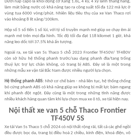
Dưới nắp capo là khối động cơ Xăng 1.6L, 4 kỳ, 4 xy lanh thẳng hàng,
làm mát bằng nước có khả năng tạo ra công suất tối đa 122 mã lực ở
vùng tua 6000 vòng/phút. Nhiên liệu tiêu thụ của xe Van Thaco rơi
vào khoảng 8 lít xăng/100km.
Hộp số 5 số tiến 1 số lùi, với tỷ số truyền mạnh mẽ giúp xe chạy êm ái
mạnh mẽ trên mọi địa hình. Tốc độ tối đa đạt 118 kilomet 1 giờ, khả
năng leo dốc tới 37.5% khá ấn tượng.
Ngoài ra, xe tải van 5s Thaco 5 chỗ 2023 Frontier TF450V/ TF480V
còn sở hữu hệ thống phanh trước/sau dạng phanh đĩa/tang trống
thuỷ lực trợ lực chân không, có trang bị ABS. Đây sẽ là một trong
những mẫu xe vận tải Bắc Nam được nhiều người lựa chọn.
Hệ thống phanh ABS
: Nhờ cơ chế bám - nhả liên tục, hệ thống chống
bó cứng phanh ABS có khả năng giúp xe không bị mất lực bám ngang
khi phanh đột ngột. Đây cũng là một trong những tính năng được
nhiều khách hàng quan tâm khi lựa chọn mua xe ô tô, xe tải hiện nay.
Nội thất xe van 5 chỗ Thaco Frontier
TF450V 5S
Xe tải Van 5s Thaco 5 chỗ 2024 có nội thất rộng rãi, tất cả các ghế ngồi
đều được bọc da, trang bị điều hoà 2 chiều, kính điện, khoá điện, vô