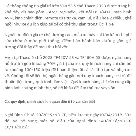
Hệ thống thông tin giải trí trên Van 5S 5 chỗ Thaco 2023 được trang bị
khá đẩy đủ bao gồm: AM/FM/Radio, kết nối USB/AUX, màn hình
AVN, kính chỉnh điện, remote cửa từ xa, cam lui, điều hòa 2 chiều, ghế
ngồi như xe du lịch giúp tài xế có thể thư giãn trong lúc lái xe.
Ngoài ưu điểm giá rẻ chất lượng cao, mẫu xe này chỉ tốn kém chi phí
sữa chữa ở mức phổ thông, điểm bảo hành bảo dưỡng gần, giá
tương đối thấp để mau thu hồi vốn.
Hiện tại Thaco 5 chỗ 2023 TF450V 5S và TF480V 5S được ngân hàng
hỗ trợ trả góp khoảng 70% giá trị của xe, quý khách hàng chỉ cần bỏ
ra khoảng 130-150 triệu để hoàn thiện tất cả các thủ tục và nhận xe
về. Chúng tôi sẽ liên hệ ngân hàng gần nơi quý khách hàng cư trú để
thuận tiện trong quá trình làm việc. Quý khách hàng chỉ cần cung cấp
hình ảnh chứng minh thư, sổ hộ khẩu để làm thủ tục vay vốn.
Các quy định, chính sách liên quan đến ô tô van cần biết
Nghị Định CP số 20/2019/NĐ-CP, hiệu lực từ ngày10/04/2019. Sửa
đổi và bổ sung một số điều của nghị định 140/2016/NĐ-CP
10/10/2016: