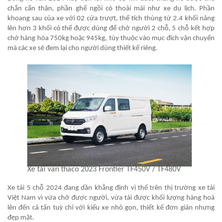
chắn cẩn thận, phần ghế ngồi có thoải mái như xe du lịch. Phần
khoang sau của xe với 02 cửa trượt, thể tích thùng từ 2.4 khối nâng
lên hơn 3 khối có thể được dùng để chở người 2 chỗ, 5 chỗ kết hợp
chở hàng hóa 750kg hoặc 945kg, tùy thuộc vào mục đích vận chuyển
mà các xe sẽ đem lại cho người dùng thiết kế riêng.
Xe tải van thaco 2023 Frontier TF450V / TF480V
Xe tải 5 chỗ 2024 đang dần khẳng định vị thế trên thị trường xe tải
Việt Nam vì vừa chở được người, vừa tải được khối lượng hàng hoá
lên đến cả tấn tuỳ chỉ với kiểu xe nhỏ gọn, thiết kế đơn giản nhưng
đẹp mặt.