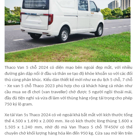
Thaco Van 5 chỗ 2024 có diện mạo bên ngoài đẹp mắt, với nhiều
đường gân dập nổi ở đầu và thân xe tạo độ khỏe khoắn so với các đối
thủ cùng phân khúc. Kiểu dán thiết kế mới như xe du lịch 5 chỗ, 7 chỗ
- Xe van 5 chỗ Thaco 2023 phù hợp cho cả khách hàng cá nhân như
cầu mua xe đi chơi (van traveller) chở được 5 người ngồi thoải mái,
đầy đủ tiện nghi và vừa đi làm với thùng hàng rộng tải trọng cho phép
750 ký lô gram.
Xe tải Van 5s Thaco 2024 có vẻ ngoài khá bắt mắt với kích thước tổng
thể 4.500 x 1.690 x 2.000 mm. Xe có kích thước lòng thùng 1.600 x
1.505 x 1.240 mm, nhờ đó mà Van Thaco 5 chỗ TF450V có thể
chuyên chở khối lượng hàng hóa lên đến 950 kg. Cửa sau mở lên trên