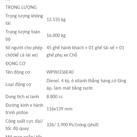
TRỌNG LƯỢNG
Trọng lượng không
12.535 kg
tải
Trọng lượng toàn
16.000 kg
bộ
Số người cho phép
45 ghế hành khách + 01 ghế tài xế + 01
chở(kể cả lái xe)
ghế phụ xe Chỗ
ĐỘNG CƠ
Tên động cơ
WP9H336E40
Diesel, 4 kỳ, 6 xilanh thẳng hàng,có tăng
Loại động cơ
áp, làm mát bằng nước
Dung tích xi lanh
8.800 cc
Đường kính x hành
116x139 mm
trình piston
Công suất cực đại/
336/ 1.900 Ps/(vòng/phút)
tốc độ quay