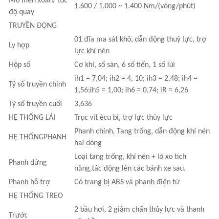
Mô men xoắn/ tốc
1.600 / 1.000 ~ 1.400 Nm/(vòng/phút)
độ quay
TRUYỀN ĐỘNG
01 đĩa ma sát khô, dẫn động thuỷ lực, trợ
Ly hợp
lực khí nén
Hộp số
Cơ khí, số sàn, 6 số tiến, 1 số lùi
ih1 = 7,04; ih2 = 4, 10; ih3 = 2,48; ih4 =
Tỷ số truyền chính
1,56;ih5 = 1,00; ih6 = 0,74; iR = 6,26
Tỷ số truyền cuối
3,636
HỆ THỐNG LÁI
Trục vít êcu bi, trợ lực thủy lực
Phanh chính, Tang trống, dẫn động khí nén
HỆ THỐNGPHANH
hai dòng
Loại tang trống, khí nén + lò xo tích
Phanh dừng
năng,tác động lên các bánh xe sau.
Phanh hỗ trợ
Có trang bị ABS và phanh điện từ
HỆ THỐNG TREO
2 bầu hơi, 2 giảm chấn thủy lực và thanh
Trước