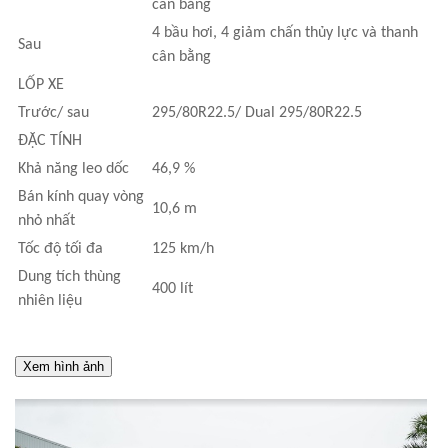
cân bằng
4 bầu hơi, 4 giảm chấn thủy lực và thanh
Sau
cân bằng
LỐP XE
Trước/ sau
295/80R22.5/ Dual 295/80R22.5
ĐẶC TÍNH
Khả năng leo dốc
46,9 %
Bán kính quay vòng
10,6 m
nhỏ nhất
Tốc độ tối đa
125 km/h
Dung tích thùng
400 lít
nhiên liệu
Xem hình ảnh