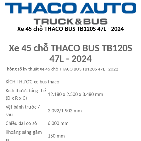
Xe 45 chỗ THACO BUS TB120S 47L - 2024
Xe 45 chỗ THACO BUS TB120S
47L - 2024
Thông số kỹ thuật Xe 45 chỗ THACO BUS TB120S 47L - 2022
KÍCH THƯỚC
xe bus thaco
Kích thước tổng thể
12.180 x 2.500 x 3.480 mm
(D x R x C)
Vệt bánh trước /
2.092/1.902 mm
sau
Chiều dài cơ sở
6.000 mm
Khoảng sáng gầm
150 mm
xe