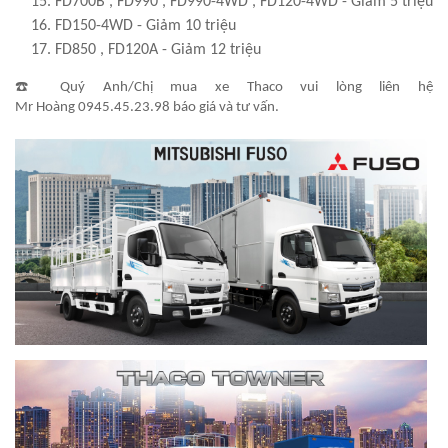
FD700B , FD990 , FD990-4WD , FD120-4WD - Giảm 5 triệu
FD150-4WD - Giảm 10 triệu
FD850 , FD120A - Giảm 12 triệu
☎️ Quý Anh/Chị mua xe Thaco vui lòng liên hệ
Mr Hoàng
0945.45.23.98
báo giá và tư vấn.