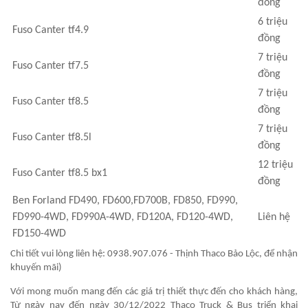
đồng
6 triệu
Fuso Canter tf4.9
đồng
7 triệu
Fuso Canter tf7.5
đồng
7 triệu
Fuso Canter tf8.5
đồng
7 triệu
Fuso Canter tf8.5l
đồng
12 triệu
Fuso Canter tf8.5 bx1
đồng
Ben Forland FD490, FD600,FD700B, FD850, FD990,
FD990-4WD, FD990A-4WD, FD120A, FD120-4WD,
Liên hệ
FD150-4WD
Chi tiết vui lòng liên hệ: 0938.907.076 - Thịnh Thaco Bảo Lộc, để nhận
khuyến mãi)
Với mong muốn mang đến các giá trị thiết thực đến cho khách hàng,
Từ ngày nay đến ngày 30/12/2022 Thaco Truck & Bus triển khai