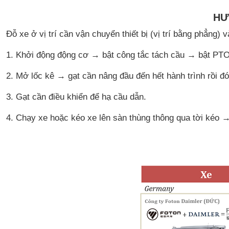
HƯ
Đỗ xe ở vị trí cần vận chuyển thiết bị (vị trí bằng phẳng)
1. Khởi động động cơ → bật công tắc tách cầu → bật PTO
2. Mở lốc kê → gạt cần nâng đầu đến hết hành trình rồi đó
3. Gạt cần điều khiển để hạ cầu dẫn.
4. Chạy xe hoặc kéo xe lên sàn thùng thông qua tời kéo → 