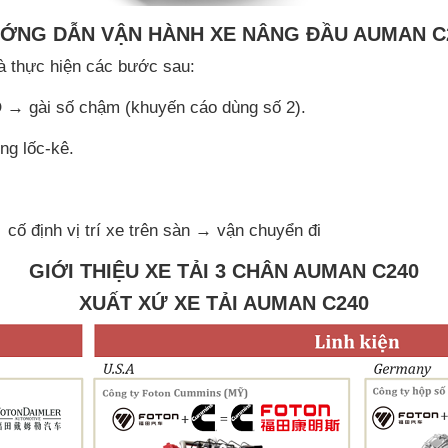
ỚNG DẪN VẬN HÀNH XE NÂNG ĐẦU AUMAN C
 và thực hiện các bước sau:
 → gài số chậm (khuyến cáo dùng số 2).
ng lốc-kê.
cố định vị trí xe trên sàn → vận chuyển đi
GIỚI THIỆU XE TẢI 3 CHÂN AUMAN C240
XUẤT XỨ XE TẢI AUMAN C240